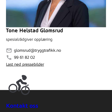
Tone Helstad Glomsrud
spesialrådgiver opplæring
glomsrud@tryggtrafikk.no
99 61 82 02
Last ned pressebilder
Kontakt oss