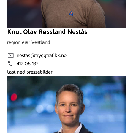
Knut Olav Røssland Nestås
regionleiar Vestland
nestas@tryggtrafikk.no
412 06 132
Last ned pressebilder