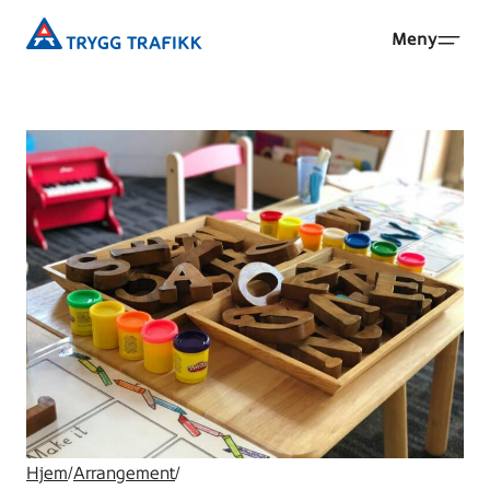
Hopp
Trygg
Meny
til
Trafikk
hovedinnhold
Hjem
/
Arrangement
/