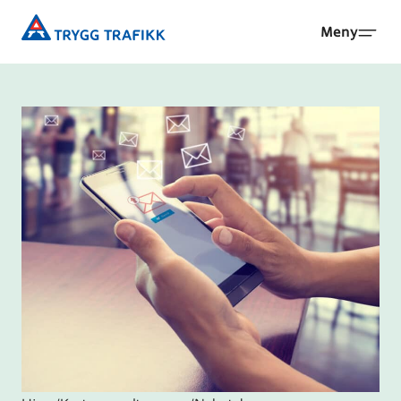
Hopp
Trygg
Meny
til
Trafikk
hovedinnhold