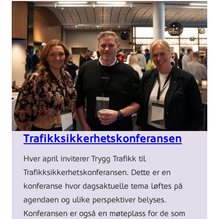
Julie
Valle,
spesialrådgiver,
Espen
Marstein
Trafikksikkerhetskonferansen
Aarnes,
spesialrådgiver
Hver april inviterer Trygg Trafikk til
og
Trafikksikkerhetskonferansen. Dette er en
Elin
konferanse hvor dagsaktuelle tema løftes på
Agdestein
agendaen og ulike perspektiver belyses.
Gran,
Konferansen er også en møteplass for de som