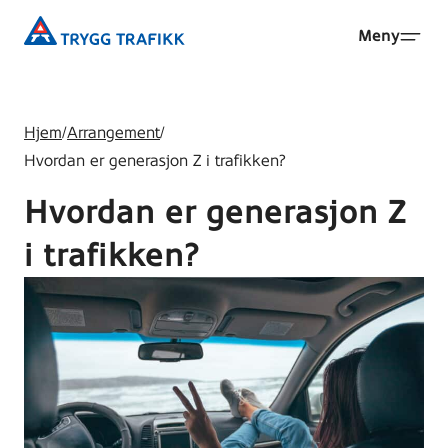
Hopp
Trygg
Meny
til
Trafikk
hovedinnhold
Hjem
/
Arrangement
/
Hvordan er generasjon Z i trafikken?
Hvordan er generasjon Z
i trafikken?