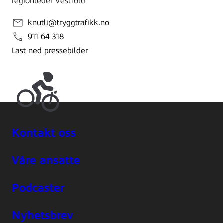
regionleder Vestfold
knutli@tryggtrafikk.no
911 64 318
Last ned pressebilder
Kontakt oss
Våre ansatte
Podcaster
Nyhetsbrev