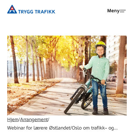
Hopp
Trygg
Meny
til
Trafikk
hovedinnhold
Hjem
/
Arrangement
/
Webinar for lærere Østlandet/Oslo om trafikk- og…