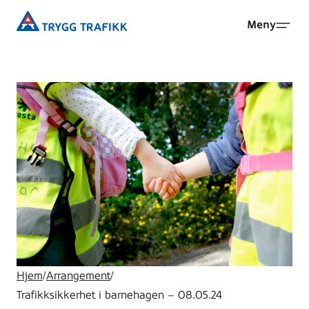
Hopp
Trygg
Meny
til
Trafikk
hovedinnhold
Hjem
/
Arrangement
/
Trafikksikkerhet i barnehagen – 08.05.24