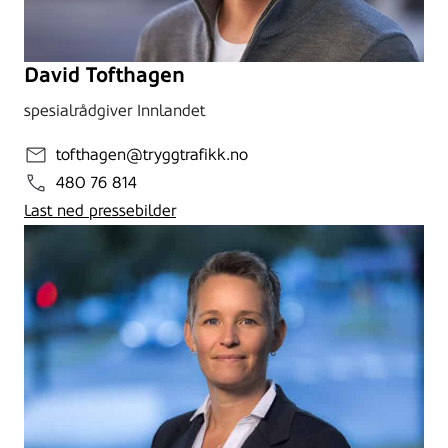
David Tofthagen
spesialrådgiver Innlandet
tofthagen@tryggtrafikk.no
480 76 814
Last ned pressebilder