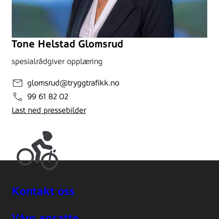
Tone Helstad Glomsrud
spesialrådgiver opplæring
glomsrud@tryggtrafikk.no
99 61 82 02
Last ned pressebilder
Kontakt oss
Våre ansatte