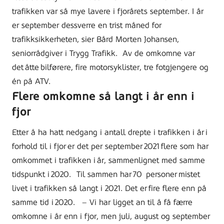
trafikken var så mye lavere i fjorårets september. I år
er september dessverre en trist måned for
trafikksikkerheten, sier Bård Morten Johansen,
seniorrådgiver i Trygg Trafikk.
Av de omkomne var
det åtte bilførere, fire motorsyklister, tre fotgjengere og
én på ATV.
Flere omkomne så langt i år enn i
fjor
Etter å ha hatt nedgang i antall drepte i trafikken i år i
forhold til i fjor er det per september 2021 flere som har
omkommet i trafikken i år, sammenlignet med samme
tidspunkt i 2020.
Til sammen har
70 personer
mistet
livet i trafikken så langt i 2021. Det
er fire
flere enn på
samme tid i 2020.
– Vi har ligget an til å få færre
omkomne i år enn i fjor, men juli, august og september