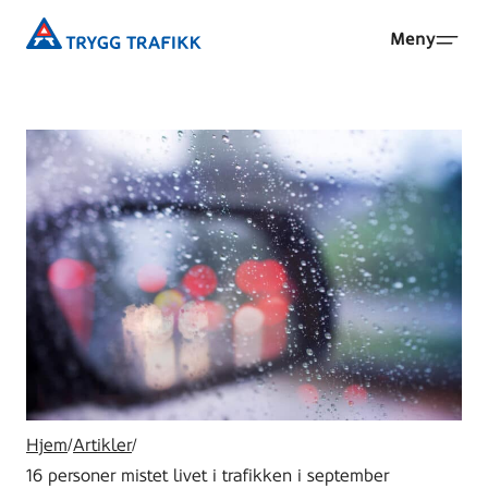
Hopp
Trygg
Meny
til
Trafikk
hovedinnhold
Hjem
/
Artikler
/
16 personer mistet livet i trafikken i september