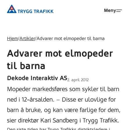
Hopp
Trygg
Meny
til
Trafikk
hovedinnhold
Hjem
/
Artikler
/
Advarer mot elmopeder til barna
Advarer mot elmopeder
til barna
Dekode Interaktiv AS
Lagt
2. april 2012
ut
Mopeder markedsføres som sykler til barn
på
ned i 12-årsalden. – Disse er ulovlige for
barn å bruke, og kan være farlige for dem,
sier direktør Kari Sandberg i Trygg Trafikk.
Den siste tiden har Trygg Trafikks distriktsledere i