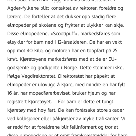
Agder-fylkene blitt kontaktet av rektorer, foreldre og
lærere. De forteller at det dukker opp stadig flere
elmopeder på skolene og frykter at ulykker kan skje.
Disse elmopedene, «Scootipuff», markedsføres som
elsykler for barn ned i 12-årsalderen. De har en vekt
opp mot 40 kilo, og motoren har en toppfart på 25
km/t. Kjøretøyene markedsføres med at de er EU-
godkjente og godkjente i Norge. Dette stemmer ikke,
ifølge Vegdirektoratet. Direktoratet har påpekt at
elmopeder er ulovlige å kjøre, med mindre en har fylt
16 år, har mopedførerbeviset, bruker hjelm og har
registrert kjøretøyet. – For barn er dette et tungt
kjøretøy med høy fart. De kan forårsake store skader
ved kollisjoner eller påkjørsler av myke trafikanter. Vi
er redd for at foreldrene blir feilinformert og tror at
disse elmopedene er et greit framkomstmiddel for barn,