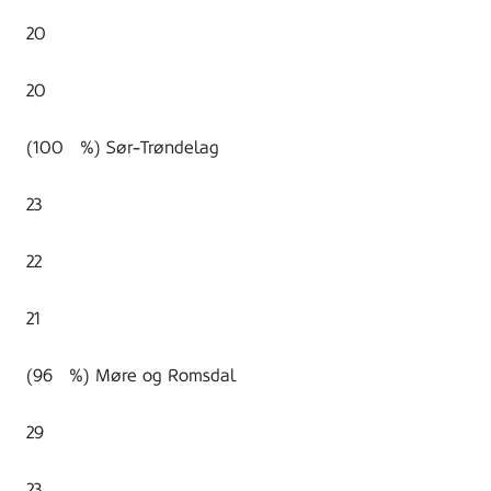
20
20
(100 %) Sør-Trøndelag
23
22
21
(96 %) Møre og Romsdal
29
23