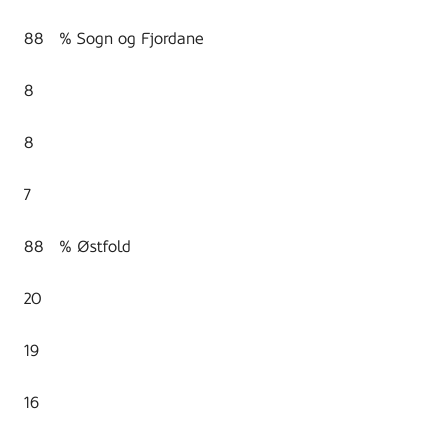
88 % Sogn og Fjordane
8
8
7
88 % Østfold
20
19
16