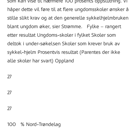
som kan vise til nærmere 100 prosents oppslutning. Vi
håper dette vil føre til at flere ungdomsskoler ønsker å
stille slikt krav og at den generelle sykkelhjelmbruken
blant ungdom øker, sier Strømme. Fylke – rangert
etter resultat Ungdoms-skoler i fylket Skoler som
deltok i under-søkelsen Skoler som krever bruk av
sykkel-hjelm Prosentvis resultat (Parentes der ikke
alle skoler har svart) Oppland
27
27
27
100 % Nord-Trøndelag