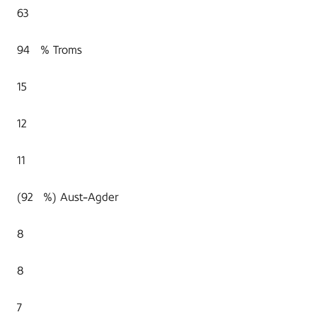
63
94 % Troms
15
12
11
(92 %) Aust-Agder
8
8
7