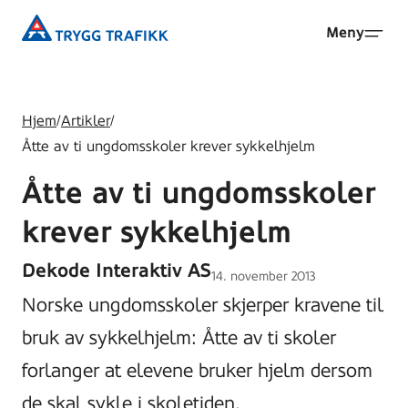
Hopp
Trygg
Meny
til
Trafikk
hovedinnhold
Hjem
/
Artikler
/
Åtte av ti ungdomsskoler krever sykkelhjelm
Åtte av ti ungdomsskoler
krever sykkelhjelm
Dekode Interaktiv AS
Lagt
14. november 2013
ut
Norske ungdomsskoler skjerper kravene til
på
bruk av sykkelhjelm: Åtte av ti skoler
forlanger at elevene bruker hjelm dersom
de skal sykle i skoletiden.