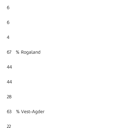
6
6
4
67 % Rogaland
44
44
28
63 % Vest-Agder
22