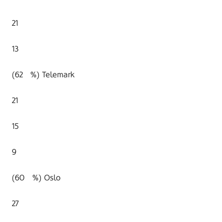
21
13
(62 %) Telemark
21
15
9
(60 %) Oslo
27