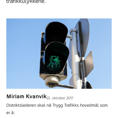
trafikkulykkene.
Miriam Kvanvik
Lagt
23. oktober 2017
ut
Distriktslederen skal nå Trygg Trafikks hovedmål som
på
er å: