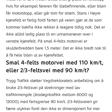
hvis for eksempel føreren får illebefinnende, eller bilen
får motorstopp, eller går tom for strøm. Stans i høyre
kjørefelt er farlig fordi farten på veien gjør at de som
kommer bakfra ikke rekker å reagere tidlig nok. Det er
ikke alltid ledig plass til en unnamanøver over i
venstre kjørefelt. På smal 4-felts motorvei er
skulderbredden bare 1,5 meter. Det er ikke bredt nok til
å få hele bilen ut av kjørefeltet.
Smal 4-felts motorvei med 110 km/t,
eller 2/3-feltsvei med 90 km/t?
Trygg Trafikk støtter Vegdirektoratets anbefaling om å
bruke 2/3-feltsvei på strekninger med lav
trafikkmengde (årsdøgntrafikk mellom 6000 og
12000) med fartsgrense 90 km/t. 2/3-feltsveien gir
færre ulykker fordi den ikke er dimensjonert for mer