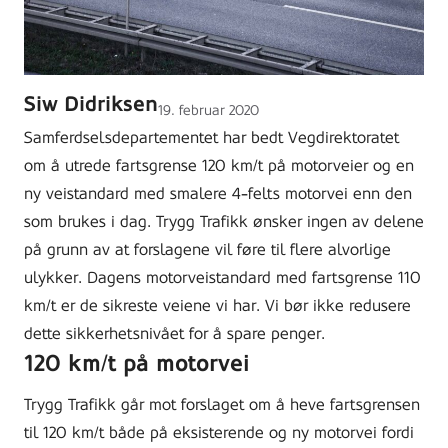
Siw Didriksen
Lagt
19. februar 2020
ut
Samferdselsdepartementet har bedt Vegdirektoratet
på
om å utrede fartsgrense 120 km/t på motorveier og en
ny veistandard med smalere 4-felts motorvei enn den
som brukes i dag. Trygg Trafikk ønsker ingen av delene
på grunn av at forslagene vil føre til flere alvorlige
ulykker. Dagens motorveistandard med fartsgrense 110
km/t er de sikreste veiene vi har. Vi bør ikke redusere
dette sikkerhetsnivået for å spare penger.
120 km/t på motorvei
Trygg Trafikk går mot forslaget om å heve fartsgrensen
til 120 km/t både på eksisterende og ny motorvei fordi