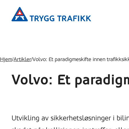
Hopp
Trygg
til
Trafikk
hovedinnhold
Hjem
/
Artikler
/
Volvo: Et paradigmeskifte innen trafikksi
Volvo: Et paradig
Utvikling av sikkerhetsløsninger i bil