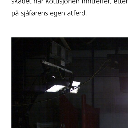
skadet når kollisjonen inntreffer, elle
på sjåførens egen atferd.