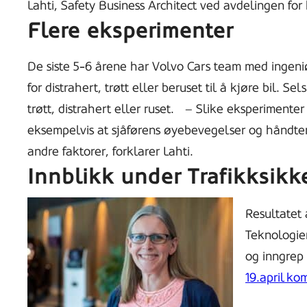
Lahti,
Safety Business Architect
ved avdelingen for 
Flere eksperimenter
De siste 5-6 årene har Volvo Cars team med ingeniø
for distrahert, trøtt eller beruset til å kjøre bil.
trøtt, distrahert eller ruset.
– Slike eksperimenter g
eksempelvis at sjåførens øyebevegelser og håndterin
andre faktorer, forklarer Lahti.
Innblikk under Trafikksik
Resultatet 
Teknologien
og inngrep 
19.april ko