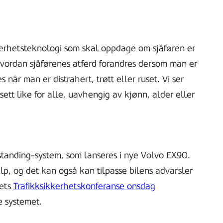
.
kkerhetsteknologi som skal oppdage om sjåføren er
å hvordan sjåførenes atferd forandres dersom man er
 når man er distrahert, trøtt eller ruset. Vi ser
tt like for alle, uavhengig av kjønn, alder eller
standing-system, som lanseres i nye Volvo EX90.
lp, og det kan også kan tilpasse bilens advarsler
rets
Trafikksikkerhetskonferanse onsdag
e systemet.