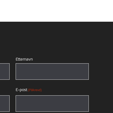
Etternavn
E-post
(Påkrevd)