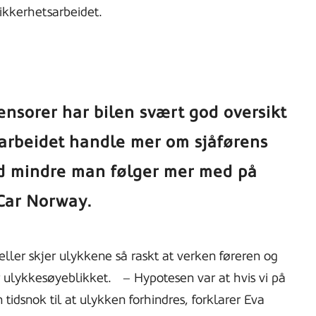
sikkerhetsarbeidet.
ensorer har bilen svært god oversikt
sarbeidet handle mer om sjåførens
med mindre man følger mer med på
 Car Norway.
eller skjer ulykkene så raskt at verken føreren og
ør ulykkesøyeblikket.
– Hypotesen var at hvis vi på
n tidsnok til at ulykken forhindres, forklarer Eva