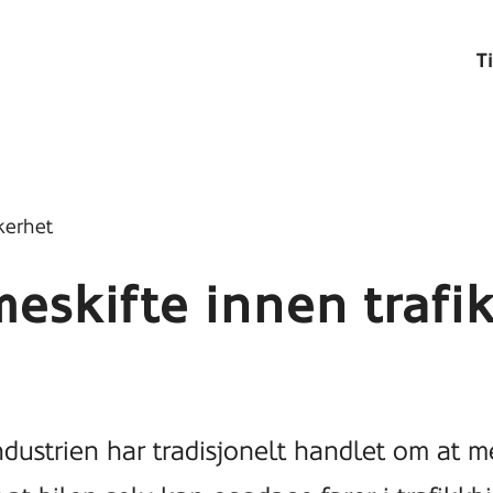
T
kkerhet
meskifte innen trafi
industrien har tradisjonelt handlet om at 