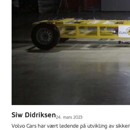
Siw Didriksen
Lagt
24. mars 2023
ut
Volvo Cars har vært ledende på utvikling av sikker