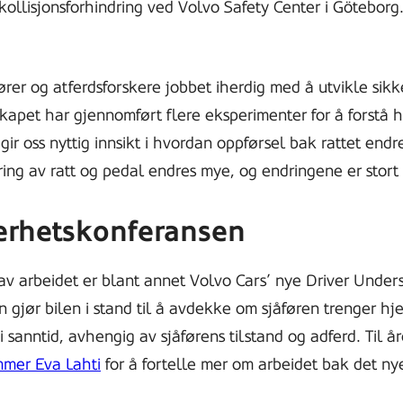
kollisjonsforhindring ved Volvo Safety Center i Göteborg
rer og atferdsforskere jobbet iherdig med å utvikle si
 Selskapet har gjennomført flere eksperimenter for å forst
ir oss nyttig innsikt i hvordan oppførsel bak rattet endres
g av ratt og pedal endres mye, og endringene er stort se
kerhetskonferansen
av arbeidet er blant annet Volvo Cars’ nye Driver Under
 gjør bilen i stand til å avdekke om sjåføren trenger hje
i sanntid, avhengig av sjåførens tilstand og adferd. Til å
mmer Eva Lahti
for å fortelle mer om arbeidet bak det ny