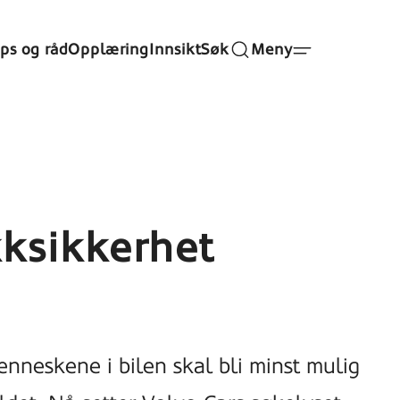
ips og råd
Opplæring
Innsikt
Søk
Meny
kksikkerhet
menneskene i bilen skal bli minst mulig