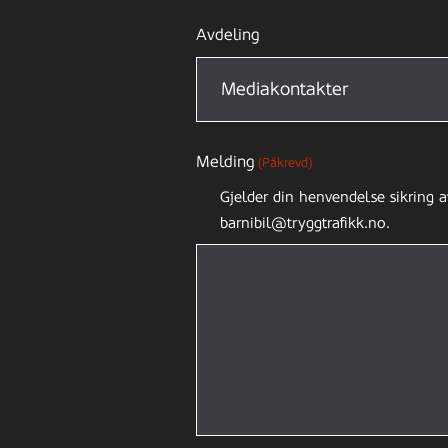
Avdeling
Melding
(Påkrevd)
Gjelder din henvendelse sikring a
barnibil@tryggtrafikk.no.