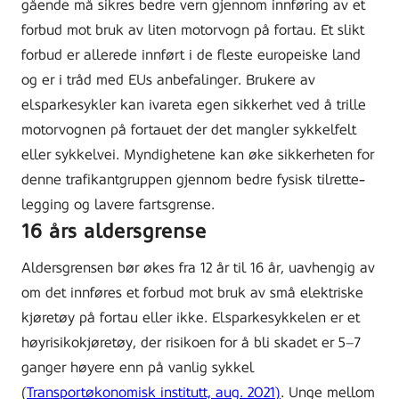
gående må sikres bedre vern gjennom innføring av et
forbud mot bruk av liten motorvogn på fortau. Et slikt
forbud er allerede innført i de fleste europeiske land
og er i tråd med EUs anbefalinger. Brukere av
elsparkesykler kan ivareta egen sikkerhet ved å trille
motorvognen på fortauet der det mangler sykkelfelt
eller sykkelvei. Myndighetene kan øke sikkerheten for
denne trafikantgruppen gjennom bedre fysisk tilrette-
legging og lavere fartsgrense.
16 års aldersgrense
Aldersgrensen bør økes fra 12 år til 16 år, uavhengig av
om det innføres et forbud mot bruk av små elektriske
kjøretøy på fortau eller ikke. Elsparkesykkelen er et
høyrisikokjøretøy, der risikoen for å bli skadet er 5–7
ganger høyere enn på vanlig sykkel
(
Transportøkonomisk institutt, aug. 2021)
. Unge mellom