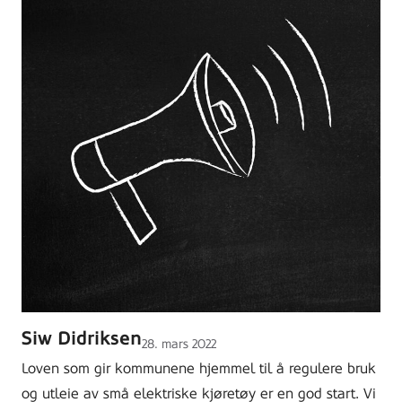
Siw Didriksen
Lagt
28. mars 2022
ut
Loven som gir kommunene hjemmel til å regulere bruk
på
og utleie av små elektriske kjøretøy er en god start. Vi