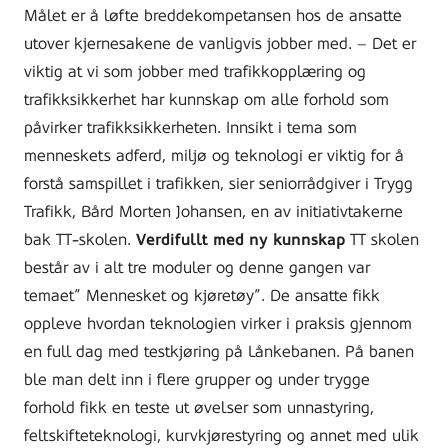
Målet er å løfte breddekompetansen hos de ansatte
utover kjernesakene de vanligvis jobber med. – Det er
viktig at vi som jobber med trafikkopplæring og
trafikksikkerhet har kunnskap om alle forhold som
påvirker trafikksikkerheten. Innsikt i tema som
menneskets adferd, miljø og teknologi er viktig for å
forstå samspillet i trafikken, sier seniorrådgiver i Trygg
Trafikk, Bård Morten Johansen, en av initiativtakerne
bak TT-skolen.
Verdifullt med ny kunnskap
TT skolen
består av i alt tre moduler og denne gangen var
temaet” Mennesket og kjøretøy”. De ansatte fikk
oppleve hvordan teknologien virker i praksis gjennom
en full dag med testkjøring på Lånkebanen. På banen
ble man delt inn i flere grupper og under trygge
forhold fikk en teste ut øvelser som unnastyring,
feltskifteteknologi, kurvkjørestyring og annet med ulik