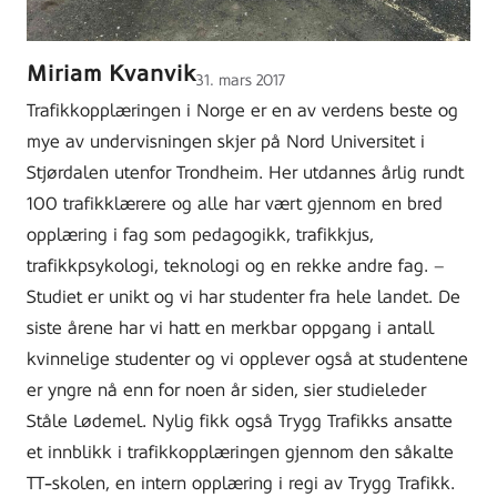
Miriam Kvanvik
Lagt
31. mars 2017
ut
Trafikkopplæringen i Norge er en av verdens beste og
på
mye av undervisningen skjer på Nord Universitet i
Stjørdalen utenfor Trondheim. Her utdannes årlig rundt
100 trafikklærere og alle har vært gjennom en bred
opplæring i fag som pedagogikk, trafikkjus,
trafikkpsykologi, teknologi og en rekke andre fag. –
Studiet er unikt og vi har studenter fra hele landet. De
siste årene har vi hatt en merkbar oppgang i antall
kvinnelige studenter og vi opplever også at studentene
er yngre nå enn for noen år siden, sier studieleder
Ståle Lødemel. Nylig fikk også Trygg Trafikks ansatte
et innblikk i trafikkopplæringen gjennom den såkalte
TT-skolen, en intern opplæring i regi av Trygg Trafikk.