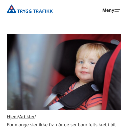
Hopp
Trygg
Meny
til
Trafikk
hovedinnhold
Hjem
/
Artikler
/
For mange sier ikke fra når de ser barn feilsikret i bil