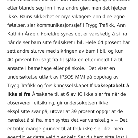
eller blande seg inn i hva andre gjør, men det hjelper
ikke. Barns sikkerhet er mye viktigere enn dine egne
følelser, sier kommunikasjonssjef i Trygg Trafikk, Ann
Kathrin Årøen. Foreldre synes det er vanskelig å si fra
når de ser barn sitte feilsikret i bil. Hele 64 prosent har
sett andre slurve med sikringen av barn i bil, og kun
40 prosent har sagt fra til sjåføren eller meldt fra til
ansatte i barnehage eller på skole. Det viser en
undersøkelse utført av IPSOS MMI på oppdrag av
Trygg Trafikk og forsikringsselskapet If
Uakseptabelt å
ikke si fra
Årsakene til at 6 av 10 ikke sier fra når de
observerer feilsikring, gir undersøkelsen ikke
eksplisitte svar på, utover at 39 prosent oppgir at de
«ønsket å si fra, men syntes det var vanskelig.» – Det
er trolig mange grunner til at folk ikke sier ifra, men
egentlig er dette veldig enkelt: Ser du barn sitte løst i