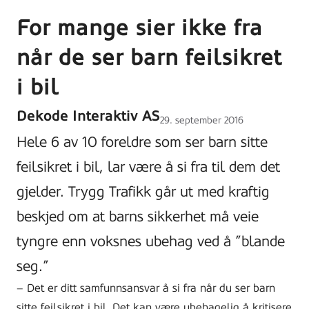
For mange sier ikke fra
når de ser barn feilsikret
i bil
Dekode Interaktiv AS
Lagt
29. september 2016
ut
Hele 6 av 10 foreldre som ser barn sitte
på
feilsikret i bil, lar være å si fra til dem det
gjelder. Trygg Trafikk går ut med kraftig
beskjed om at barns sikkerhet må veie
tyngre enn voksnes ubehag ved å ”blande
seg.”
– Det er ditt samfunnsansvar å si fra når du ser barn
sitte feilsikret i bil. Det kan være ubehagelig å kritisere