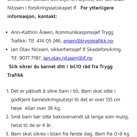
Nilssen i forsikringsselskapet If.
For ytterligere
informasjon, kontakt:
Ann-Kathrin Årøen, Kommunikasjonssjef Trygg
Trafikk: Tlf. 414 05 246,
aroen@tryggtrafikk.no
Jan Olav Nilssen, sikkerhetssjef If Skadeforsikring.
Tlf. 9077 7787,
jan.olav.nilssen@if.no
Slik sikrer du barnet ditt i bil
10 råd fra Trygg
Trafikk
Det er påbudt å sikre barn i bil. Barn skal sitte i
godkjent barnesikringsutstyr til det er over 135 cm
høye eller over 36 kg.
Små barn bør sitte bakovervendt så lenge som mulig,
helst til de er 4 år.
Barn skal sikres i bilen fra første dag. Barn fra 0-9 kg