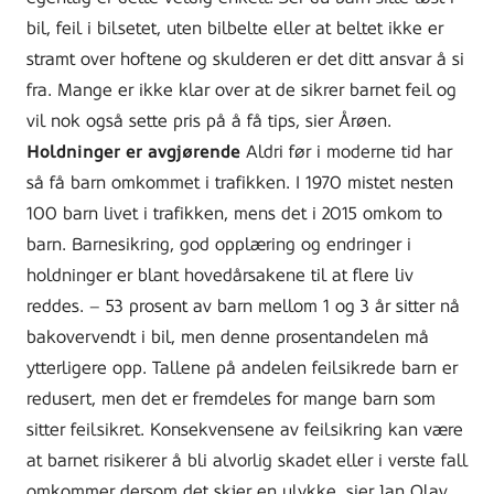
bil, feil i bilsetet, uten bilbelte eller at beltet ikke er
stramt over hoftene og skulderen er det ditt ansvar å si
fra. Mange er ikke klar over at de sikrer barnet feil og
vil nok også sette pris på å få tips, sier Årøen.
Holdninger er avgjørende
Aldri før i moderne tid har
så få barn omkommet i trafikken. I 1970 mistet nesten
100 barn livet i trafikken, mens det i 2015 omkom to
barn. Barnesikring, god opplæring og endringer i
holdninger er blant hovedårsakene til at flere liv
reddes. – 53 prosent av barn mellom 1 og 3 år sitter nå
bakovervendt i bil, men denne prosentandelen må
ytterligere opp. Tallene på andelen feilsikrede barn er
redusert, men det er fremdeles for mange barn som
sitter feilsikret. Konsekvensene av feilsikring kan være
at barnet risikerer å bli alvorlig skadet eller i verste fall
omkommer dersom det skjer en ulykke, sier Jan Olav