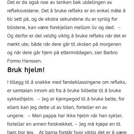
Det er da også noe av tanken bak utdelingen av
refleksvestene. Det å bruke refleks er en enkel måte å
bli sett på, og de ekstra sekundene du er synlig for
bilistene, kan være forskjellen mellom liv og død.
–
Og derfor er det veldig viktig å bruke refleks når det er
mørkt ute; både når dere går til skolen på morgenen
og når dere går hjem på ettermiddagen, sier Barbro
Formo Hanssen.
Bruk hjelm!
I tillegg til å snakke med førsteklassingene om refleks,
er samtalen innom alt fra å bruke bilbelte til å bruke
sykkelhjelm.
–
Jeg er kjempegod til å bruke belte, for
ellers kan jeg dette ut av bilen, forteller en av
ungene.
–
Men pappa har ikke hjelm når han sykler,
forteller en annen forskrekket.
–
Jeg må kjøpe en til
ham tror jeg.
At barna forstår hvor viktig det er å være