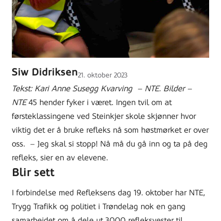
Siw Didriksen
Lagt
21. oktober 2023
ut
Tekst: Kari Anne Susegg Kvarving – NTE. Bilder –
på
NTE
45 hender fyker i været. Ingen tvil om at
førsteklassingene ved Steinkjer skole skjønner hvor
viktig det er å bruke refleks nå som høstmørket er over
oss.
–
Jeg skal si stopp! Nå må du gå inn og ta på deg
refleks, sier en av elevene.
Blir sett
I forbindelse med Refleksens dag 19. oktober har NTE,
Trygg Trafikk og politiet i Trøndelag nok en gang
samarbeidet om å dele ut 3000 refleksvester til