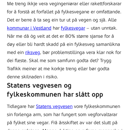
Me treng ikkje vera vegingeniørar eller rakettforskarar
for å forstå at forfallet på fylkesvegane er omfattande.
Det er berre å ta seg ein tur ut på vegen og sjå. Alle
kommunar i Vestland
har
fylkesvegar
– utan unntak.
Når me då òg veit at det er 80% større sjanse for å
døy eller bli hardt skadd på ein fylkesveg samanlikna
med ein
riksveg
, bør problemstillinga vera klar nok for
dei fleste. Skal me som samfunn godta det? Trygg
Trafikk meiner at me korkje treng eller bør godta
denne skilnaden i risiko.
Statens vegvesen og
fylkeskommunen har slått opp
Tidlegare har
Statens vegvesen
vore fylkeskommunen
sin forlenga arm, som har fungert som vegforvaltarar
på fylket sine vegar. Frå årsskiftet av var det slutt på