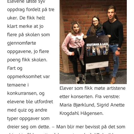
Elevene løste syv
oppdrag fordelt på tre
uker. De fikk helt
klart merke at jo
flere på skolen som
gjennomførte
oppgavene, jo flere
poeng fikk skolen.
Fart og
oppmerksomhet var
temaene i
Elever som fikk møte artistene
konkurransen, og
etter konserten. Fra venstre:
elevene ble utfordret
Maria Bjørklund, Sigrid Anette
med quiz og andre
Krogdahl Hågensen.
typer oppgaver som
dreier seg om dette. – Man blir mer bevisst på det som