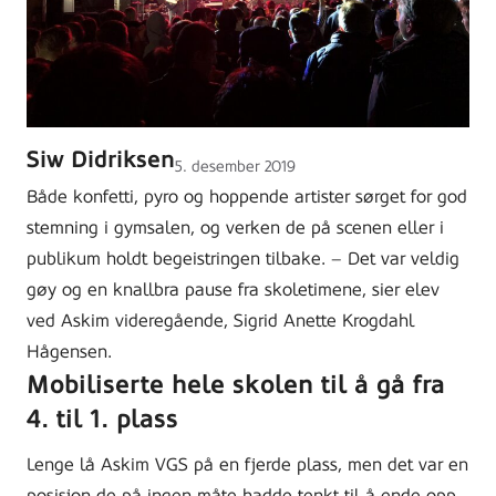
Siw Didriksen
Lagt
5. desember 2019
ut
Både konfetti, pyro og hoppende artister sørget for god
på
stemning i gymsalen, og verken de på scenen eller i
publikum holdt begeistringen tilbake. – Det var veldig
gøy og en knallbra pause fra skoletimene, sier elev
ved Askim videregående, Sigrid Anette Krogdahl
Hågensen.
Mobiliserte hele skolen til å gå fra
4. til 1. plass
Lenge lå Askim VGS på en fjerde plass, men det var en
posisjon de på ingen måte hadde tenkt til å ende opp