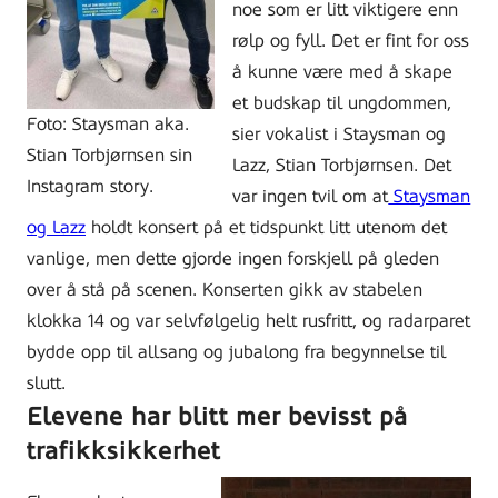
noe som er litt viktigere enn
rølp og fyll. Det er fint for oss
å kunne være med å skape
et budskap til ungdommen,
Foto: Staysman aka.
sier vokalist i Staysman og
Stian Torbjørnsen sin
Lazz, Stian Torbjørnsen. Det
Instagram story.
var ingen tvil om at
Staysman
og Lazz
holdt konsert på et tidspunkt litt utenom det
vanlige, men dette gjorde ingen forskjell på gleden
over å stå på scenen. Konserten gikk av stabelen
klokka 14 og var selvfølgelig helt rusfritt, og radarparet
bydde opp til allsang og jubalong fra begynnelse til
slutt.
Elevene har blitt mer bevisst på
trafikksikkerhet