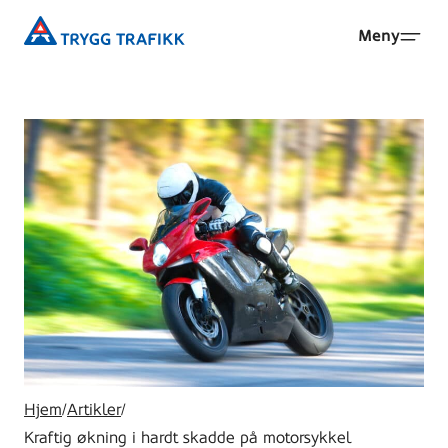
Hopp
Trygg
Meny
til
Trafikk
hovedinnhold
Hjem
/
Artikler
/
Kraftig økning i hardt skadde på motorsykkel