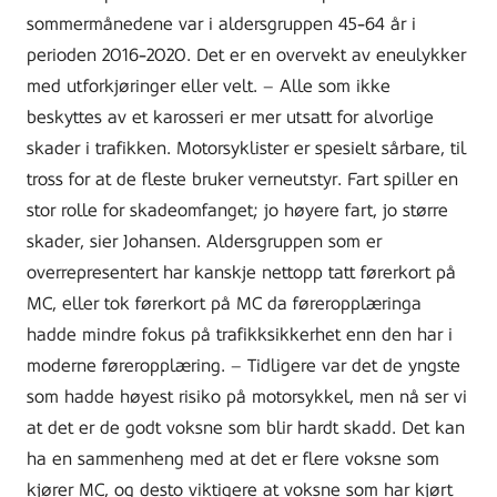
sommermånedene var i aldersgruppen 45-64 år i
perioden 2016-2020. Det er en overvekt av eneulykker
med utforkjøringer eller velt. – Alle som ikke
beskyttes av et karosseri er mer utsatt for alvorlige
skader i trafikken. Motorsyklister er spesielt sårbare, til
tross for at de fleste bruker verneutstyr. Fart spiller en
stor rolle for skadeomfanget; jo høyere fart, jo større
skader, sier Johansen. Aldersgruppen som er
overrepresentert har kanskje nettopp tatt førerkort på
MC, eller tok førerkort på MC da føreropplæringa
hadde mindre fokus på trafikksikkerhet enn den har i
moderne føreropplæring. – Tidligere var det de yngste
som hadde høyest risiko på motorsykkel, men nå ser vi
at det er de godt voksne som blir hardt skadd. Det kan
ha en sammenheng med at det er flere voksne som
kjører MC, og desto viktigere at voksne som har kjørt