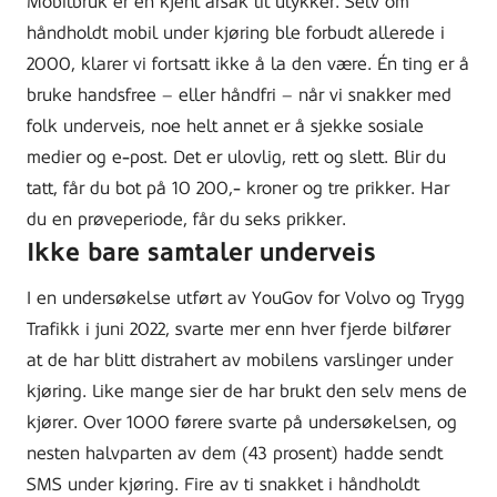
Mobilbruk er en kjent årsak til ulykker. Selv om
håndholdt mobil under kjøring ble forbudt allerede i
2000, klarer vi fortsatt ikke å la den være. Én ting er å
bruke handsfree – eller håndfri – når vi snakker med
folk underveis, noe helt annet er å sjekke sosiale
medier og e-post. Det er ulovlig, rett og slett. Blir du
tatt, får du bot på 10 200,- kroner og tre prikker. Har
du en prøveperiode, får du seks prikker.
Ikke bare samtaler underveis
I en undersøkelse utført av YouGov for Volvo og Trygg
Trafikk i juni 2022, svarte mer enn hver fjerde bilfører
at de har blitt distrahert av mobilens varslinger under
kjøring. Like mange sier de har brukt den selv mens de
kjører. Over 1000 førere svarte på undersøkelsen, og
nesten halvparten av dem (43 prosent) hadde sendt
SMS under kjøring. Fire av ti snakket i håndholdt