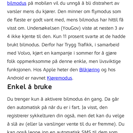
bilmodus
på mobilen vil du unngå å bli distrahert av
varsler mens du kjører. Den minner om flymodus som
de fleste er godt vant med, mens bilmodus har hittil få
visst om. Undersøkelsen (YouGov) viste at nesten 3 av
4 ikke kjente til den. Kun 11 prosent svarte at de hadde
brukt bilmodus. Derfor har Trygg Trafikk, i samarbeid
med Volvo, kjørt en kampanje i sommer for å gjøre
folk oppmerksomme på denne enkle, men livsviktige
funksjonen. Hos Apple heter den
Bilkjøring
og hos
Android er navnet
Kjøremodus
.
Enkel å bruke
Du trenger kun å aktivere bilmodus én gang. Da går
den automatisk på når du er i fart. Ja visst, den
registrerer sykkelturen din også, men det kan du velge
å slå av (eller la varslinger vente til du er fremme). Du
kan også legge inn en automatisk SMS til dem som