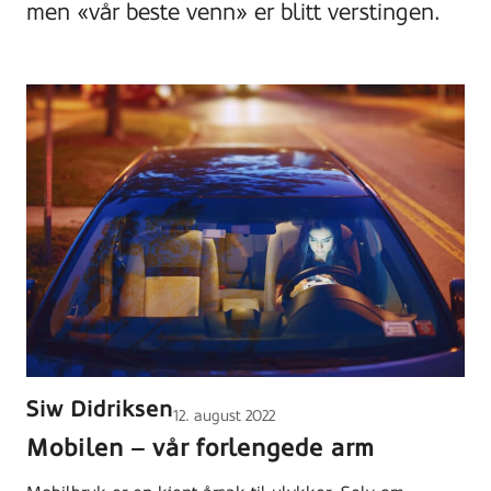
men «vår beste venn» er blitt verstingen.
Siw Didriksen
Lagt
12. august 2022
ut
Mobilen – vår forlengede arm
på