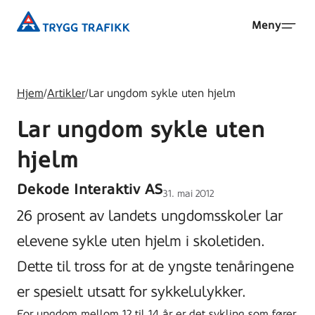
Hopp
Trygg
Meny
til
Trafikk
hovedinnhold
Hjem
/
Artikler
/
Lar ungdom sykle uten hjelm
Lar ungdom sykle uten
hjelm
Dekode Interaktiv AS
Lagt
31. mai 2012
ut
26 prosent av landets ungdomsskoler lar
på
elevene sykle uten hjelm i skoletiden.
Dette til tross for at de yngste tenåringene
er spesielt utsatt for sykkelulykker.
For ungdom mellom 12 til 14 år er det sykling som fører