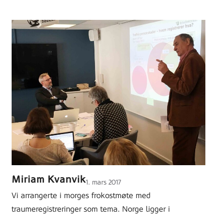
Miriam Kvanvik
Lagt
1. mars 2017
ut
Vi arrangerte i morges frokostmøte med
på
traumeregistreringer som tema. Norge ligger i