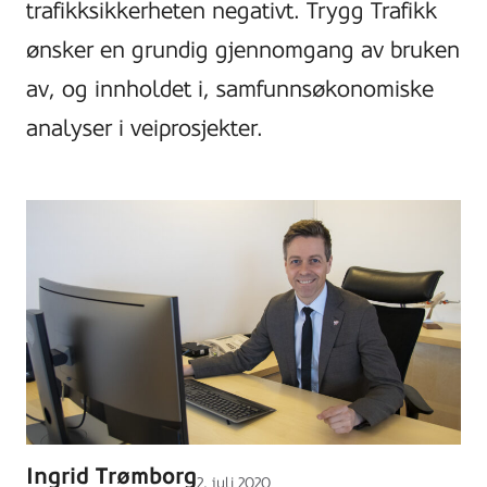
trafikksikkerheten negativt. Trygg Trafikk
ønsker en grundig gjennomgang av bruken
av, og innholdet i, samfunnsøkonomiske
analyser i veiprosjekter.
Ingrid Trømborg
Lagt
2. juli 2020