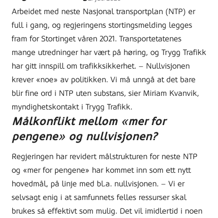
ut
Arbeidet med neste Nasjonal transportplan (NTP) er
på
full i gang, og regjeringens stortingsmelding legges
fram for Stortinget våren 2021. Transportetatenes
mange utredninger har vært på høring, og Trygg Trafikk
har gitt innspill om trafikksikkerhet. – Nullvisjonen
krever «noe» av politikken. Vi må unngå at det bare
blir fine ord i NTP uten substans, sier Miriam Kvanvik,
myndighetskontakt i Trygg Trafikk.
Målkonflikt mellom «mer for
pengene» og nullvisjonen?
Regjeringen har revidert målstrukturen for neste NTP
og «mer for pengene» har kommet inn som ett nytt
hovedmål, på linje med bl.a. nullvisjonen. – Vi er
selvsagt enig i at samfunnets felles ressurser skal
brukes så effektivt som mulig. Det vil imidlertid i noen