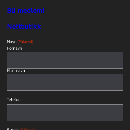
Bli medlem!
Nettbutikk
Navn
(Påkrevd)
Fornavn
Etternavn
Telefon
E-post
(Påkrevd)