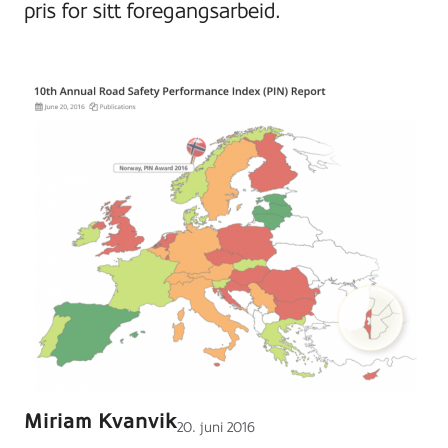
pris for sitt foregangsarbeid.
Miriam Kvanvik
Lagt
20. juni 2016
ut