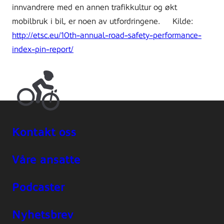
innvandrere med en annen trafikkultur og økt
mobilbruk i bil, er noen av utfordringene. Kilde:
http://etsc.eu/10th-annual-road-safety-performance-
index-pin-report/
Kontakt oss
Våre ansatte
Podcaster
Nyhetsbrev