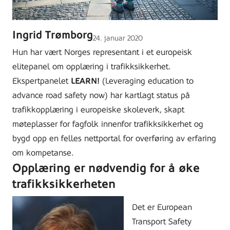
Ingrid Trømborg
Lagt
24. januar 2020
ut
Hun har vært Norges representant i et europeisk
på
elitepanel om opplæring i trafikksikkerhet.
Ekspertpanelet
LEARN!
(Leveraging education to
advance road safety now) har kartlagt status på
trafikkopplæring i europeiske skoleverk, skapt
møteplasser for fagfolk innenfor trafikksikkerhet og
bygd opp en felles nettportal for overføring av erfaring
om kompetanse.
Opplæring er nødvendig for å øke
trafikksikkerheten
Det er European
Transport Safety