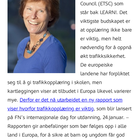
Council (ETSC) som
står bak LEARN!. Det
viktigste budskapet er
at opplæring ikke bare
er viktig, men helt
nødvendig for å oppnå
økt trafikksikkerhet.
De europeiske
landene har forpliktet
seg til å gi trafikkopplæring i skolen, men
kartleggingen viser at tilbudet i Europa likevel varierer
mye.
Derfor er det nå utarbeidet en ny rapport som
viser hvorfor trafikkopplæring er viktig
, som blir lansert
på FN’s internasjonale dag for utdanning, 24.januar. –
Rapporten gir anbefalinger som bør følges opp i alle
land i Europa, for å sikre at barn og ungdom får god