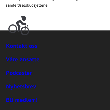
samferdselsbudsjettene.
Kontakt oss
Våre ansatte
Podcaster
Nyhetsbrev
Bli medlem!