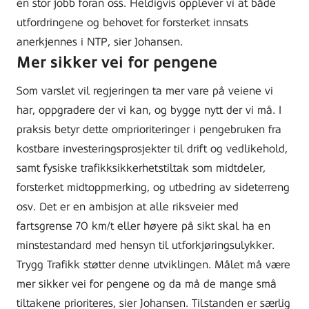
en stor jobb foran oss. Heldigvis opplever vi at både
utfordringene og behovet for forsterket innsats
anerkjennes i NTP, sier Johansen.
Mer sikker vei for pengene
Som varslet vil regjeringen ta mer vare på veiene vi
har, oppgradere der vi kan, og bygge nytt der vi må. I
praksis betyr dette omprioriteringer i pengebruken fra
kostbare investeringsprosjekter til drift og vedlikehold,
samt fysiske trafikksikkerhetstiltak som midtdeler,
forsterket midtoppmerking, og utbedring av sideterreng
osv. Det er en ambisjon at alle riksveier med
fartsgrense 70 km/t eller høyere på sikt skal ha en
minstestandard med hensyn til utforkjøringsulykker.
Trygg Trafikk støtter denne utviklingen. Målet må være
mer sikker vei for pengene og da må de mange små
tiltakene prioriteres, sier Johansen. Tilstanden er særlig