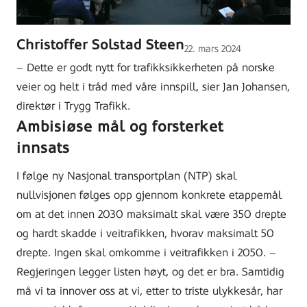
Christoffer Solstad Steen
Lagt
22. mars 2024
ut
– Dette er godt nytt for trafikksikkerheten på norske
på
veier og helt i tråd med våre innspill, sier Jan Johansen,
direktør i Trygg Trafikk.
Ambisiøse mål og forsterket
innsats
I følge ny Nasjonal transportplan (NTP) skal
nullvisjonen følges opp gjennom konkrete etappemål
om at det innen 2030 maksimalt skal være 350 drepte
og hardt skadde i veitrafikken, hvorav maksimalt 50
drepte. Ingen skal omkomme i veitrafikken i 2050. –
Regjeringen legger listen høyt, og det er bra. Samtidig
må vi ta innover oss at vi, etter to triste ulykkesår, har