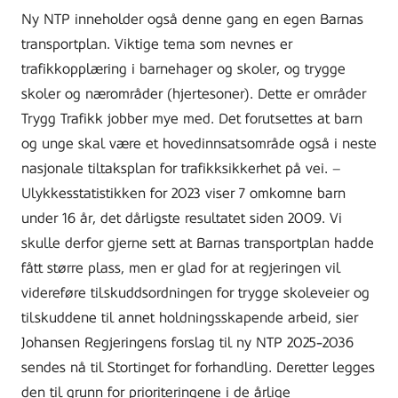
Ny NTP inneholder også denne gang en egen Barnas
transportplan. Viktige tema som nevnes er
trafikkopplæring i barnehager og skoler, og trygge
skoler og nærområder (hjertesoner). Dette er områder
Trygg Trafikk jobber mye med. Det forutsettes at barn
og unge skal være et hovedinnsatsområde også i neste
nasjonale tiltaksplan for trafikksikkerhet på vei. –
Ulykkesstatistikken for 2023 viser 7 omkomne barn
under 16 år, det dårligste resultatet siden 2009. Vi
skulle derfor gjerne sett at Barnas transportplan hadde
fått større plass, men er glad for at regjeringen vil
videreføre tilskuddsordningen for trygge skoleveier og
tilskuddene til annet holdningsskapende arbeid, sier
Johansen Regjeringens forslag til ny NTP 2025-2036
sendes nå til Stortinget for forhandling. Deretter legges
den til grunn for prioriteringene i de årlige