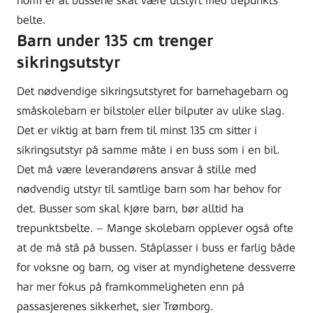
norm er at bussene skal være utstyrt med trepunkts
belte.
Barn under 135 cm trenger
sikringsutstyr
Det nødvendige sikringsutstyret for barnehagebarn og
småskolebarn er bilstoler eller bilputer av ulike slag.
Det er viktig at barn frem til minst 135 cm sitter i
sikringsutstyr på samme måte i en buss som i en bil.
Det må være leverandørens ansvar å stille med
nødvendig utstyr til samtlige barn som har behov for
det. Busser som skal kjøre barn, bør alltid ha
trepunktsbelte. – Mange skolebarn opplever også ofte
at de må stå på bussen. Ståplasser i buss er farlig både
for voksne og barn, og viser at myndighetene dessverre
har mer fokus på framkommeligheten enn på
passasjerenes sikkerhet, sier Trømborg.