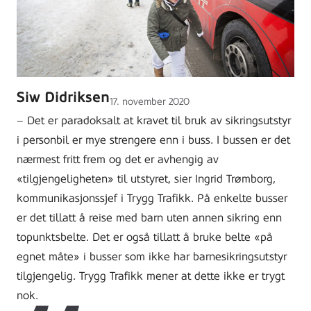
Siw Didriksen
Lagt
17. november 2020
ut
– Det er paradoksalt at kravet til bruk av sikringsutstyr
på
i personbil er mye strengere enn i buss. I bussen er det
nærmest fritt frem og det er avhengig av
«tilgjengeligheten» til utstyret, sier Ingrid Trømborg,
kommunikasjonssjef i Trygg Trafikk. På enkelte busser
er det tillatt å reise med barn uten annen sikring enn
topunktsbelte. Det er også tillatt å bruke belte «på
egnet måte» i busser som ikke har barnesikringsutstyr
tilgjengelig. Trygg Trafikk mener at dette ikke er trygt
nok.