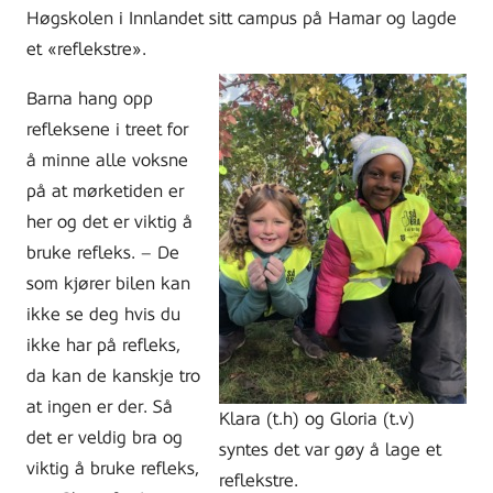
Høgskolen i Innlandet sitt campus på Hamar og lagde
et «reflekstre».
Barna hang opp
refleksene i treet for
å minne alle voksne
på at mørketiden er
her og det er viktig å
bruke refleks. – De
som kjører bilen kan
ikke se deg hvis du
ikke har på refleks,
da kan de kanskje tro
at ingen er der. Så
Klara (t.h) og Gloria (t.v)
det er veldig bra og
syntes det var gøy å lage et
viktig å bruke refleks,
reflekstre.