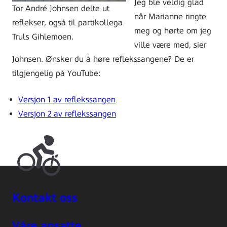
Jeg ble veldig glad
Tor André Johnsen delte ut
når Marianne ringte
reflekser, også til partikollega
meg og hørte om jeg
Truls Gihlemoen.
ville være med, sier
Johnsen. Ønsker du å høre reflekssangene? De er
tilgjengelig på YouTube:
Versjon 1 av reflekssangen
Versjon 2 av reflekssangen
Kontakt oss
Våre ansatte