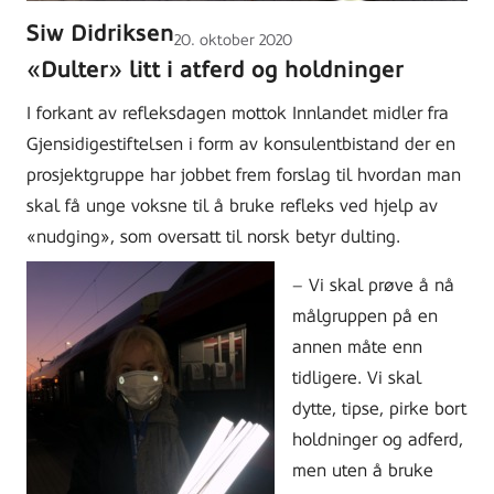
Siw Didriksen
Lagt
20. oktober 2020
ut
«Dulter» litt i atferd og holdninger
på
I forkant av refleksdagen mottok Innlandet midler fra
Gjensidigestiftelsen i form av konsulentbistand der en
prosjektgruppe har jobbet frem forslag til hvordan man
skal få unge voksne til å bruke refleks ved hjelp av
«nudging», som oversatt til norsk betyr dulting.
– Vi skal prøve å nå
målgruppen på en
annen måte enn
tidligere. Vi skal
dytte, tipse, pirke bort
holdninger og adferd,
men uten å bruke