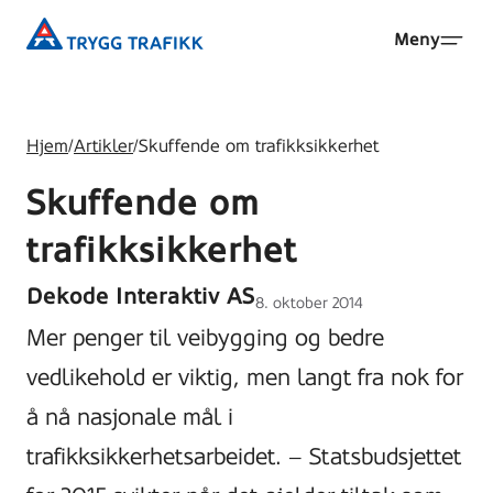
Hopp
Trygg
Meny
til
Trafikk
hovedinnhold
Hjem
/
Artikler
/
Skuffende om trafikksikkerhet
Skuffende om
trafikksikkerhet
Dekode Interaktiv AS
Lagt
8. oktober 2014
ut
Mer penger til veibygging og bedre
på
vedlikehold er viktig, men langt fra nok for
å nå nasjonale mål i
trafikksikkerhetsarbeidet. – Statsbudsjettet