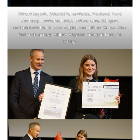
Richard Dagsvik, fylkesråd for samferdsel Nordland, Trond
Stenhaug, kommunedirektøt, ordfører Grete Ellingsen,
samferdselsminister Jon-Ivar Nygård, varaordfører Maroun Abou
Zeid og seksjonssjef Statens Vegvesen Transport Nord, Ine
Hilling.