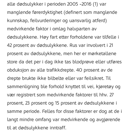
alle dødsulykker i perioden 2005 -2016 (1) var
manglende førerdyktighet (definert som manglende
kunnskap, feilvurderinger og uansvarlig atferd)
medvirkende faktor i omlag halvparten av
dødsulykkene. Høy fart etter forholdene var tilfelle i
42 prosent av dødsulykkene. Rus var involvert i 21
prosent av dødsulykkene, men her er mørketallene
store da det per i dag ikke tas blodprøve eller utføres
obduksjon av alle trafikkdrepte. 40 prosent av de
drepte brukte ikke bilbelte eller var feilsikret. Til
sammenligning ble forhold knyttet til vei, kjøretøy og
vær registrert som medvirkende faktorer til hhv. 27
prosent, 23 prosent og 15 prosent av dødsulykkene i
samme periode. Felles for disse faktorer er dog at de i
langt mindre omfang var medvirkende og avgjørende
til at dødsulykkene inntraff.