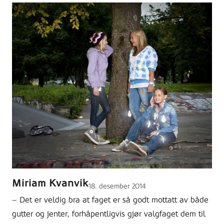
Miriam Kvanvik
Lagt
18. desember 2014
ut
– Det er veldig bra at faget er så godt mottatt av både
på
gutter og jenter, forhåpentligvis gjør valgfaget dem til