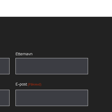
Etternavn
E-post
(Påkrevd)