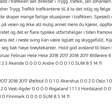
d i trafikken sier direktør i Trygg Trafikk, Jan Johansen
er Trygg Trafikk trafikantene til å ta det rolig og følge 
e skaper mange farlige situasjoner i trafikken. Spesielt 
 på veien og ikke alt mulig annet mens du kjører, oppfo
 landet og det er flere typiske utfartshelger i tiden fr
 mens det i neste sving kan være isglatt og skyggefullt.
eg bak høye brøytekanter. Hold god avstand til bilen fo
ruar Februar Hele Hele 2018 2017 2018 2017 Bilførere 6 3
 2 2 3 Akende 0 0 0 0 Andre 0 0 0 1 0 SUM 8 5 14 11
17 2018 2017 Østfold 0 0 1 0 Akershus 0 0 2 0 Oslo 1 0 
0 2 0 Vest-Agder 0 0 0 0 Rogaland 1 1 1 3 Hordaland 0 
 1 0 Finnmark 0 0 0 0 SUM 8 5 14 11