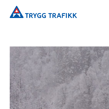
Hopp
Trygg
til
Trafikk
hovedinnhold