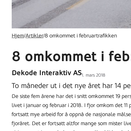
Hjem
/
Artikler
/
8 omkommet i februartrafikken
8 omkommet i feb
Dekode Interaktiv AS
Lagt
1. mars 2018
ut
To måneder ut i det nye året har 14 pe
på
De siste fem årene har det i snitt omkommet 19 pers
livet i januar og februar i 2018. I fjor omkom det 1
fortsatt mye arbeid for å oppnå de nasjonale målse
fjoråret. Det er fortsatt altfor mange som mister liv