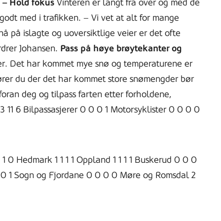
.
– Hold fokus
Vinteren er langt fra over og med de
godt med i trafikken. – Vi vet at alt for mange
nå på islagte og uoversiktlige veier er det ofte
rdrer Johansen.
Pass på høye brøytekanter og
amover. Det har kommet mye snø og temperaturene er
 Kjører du der det har kommet store snømengder bør
ran deg og tilpass farten etter forholdene,
 11 6 Bilpassasjerer 0 0 0 1 Motorsyklister 0 0 0 0
1 0 Hedmark 1 1 1 1 Oppland 1 1 1 1 Buskerud 0 0 0
0 0 1 Sogn og Fjordane 0 0 0 0 Møre og Romsdal 2