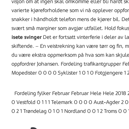
visjon om at ingen skal omkomme eller bli hardt skad
varierte kjøreforholdene som vi nå opplever oppfordr
snakker i håndholdt telefon mens de kjører bil. Dett
svært små marginer som avgjør utfallet. Hold fokus
isete svinger
Det er fortsatt vinterferie i deler av
skiftende. – En veistrekning kan være tørr og fin,
du være ekstra oppmerksom på hva som kan skjule s
oppfordrer Johansen. Fordeling trafikantgrupper Feb
Mopedister 0 0 0 0 Syklister 1 0 1 0 Fotgjengere 1
Fordeling fylker Februar Februar Hele Hele 2018 20
0 Vestfold 0 1 1 1 Telemark 0 0 0 0 Aust-Agder 2 
0 2 1 Trøndelag 0 1 0 1 Nordland 0 0 1 2 Troms 0 0