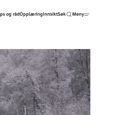
ips og råd
Opplæring
Innsikt
Søk
Meny