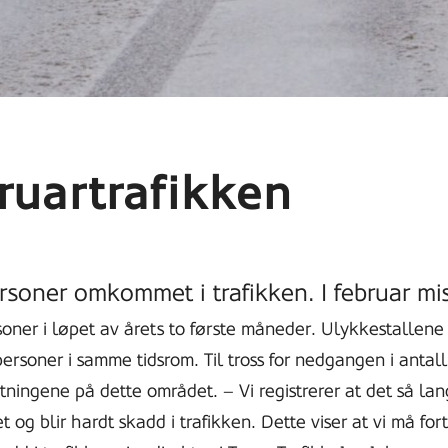
ruartrafikken
rsoner omkommet i trafikken. I februar mis
oner i løpet av årets to første måneder. Ulykkestallene f
1 personer i samme tidsrom. Til tross for nedgangen i ant
tningene på dette området. – Vi registrerer at det så l
et og blir hardt skadd i trafikken. Dette viser at vi må fo