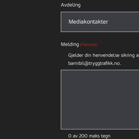
Avdeling
Melding
(Påkrevd)
Gjelder din henvendelse sikring a
barnibil@tryggtrafikk.no.
0 av 200 maks tegn