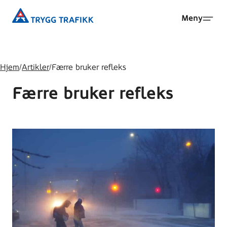
Hopp
Trygg
Meny
til
Trafikk
hovedinnhold
Hjem
/
Artikler
/
Færre bruker refleks
Færre bruker refleks