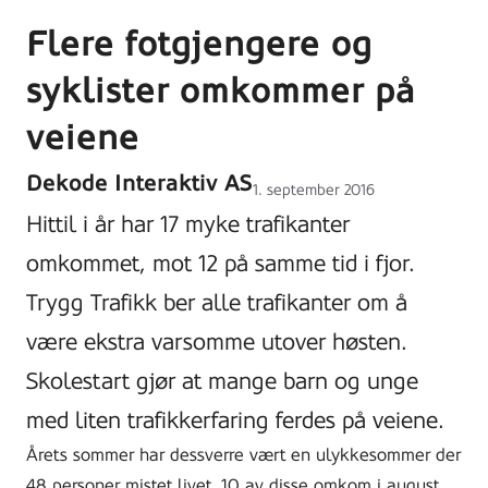
Flere fotgjengere og
syklister omkommer på
veiene
Dekode Interaktiv AS
Lagt
1. september 2016
ut
Hittil i år har 17 myke trafikanter
på
omkommet, mot 12 på samme tid i fjor.
Trygg Trafikk ber alle trafikanter om å
være ekstra varsomme utover høsten.
Skolestart gjør at mange barn og unge
med liten trafikkerfaring ferdes på veiene.
Årets sommer har dessverre vært en ulykkesommer der
48 personer mistet livet. 10 av disse omkom i august.