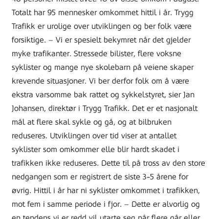
Totalt har 95 mennesker omkommet hittil i år. Trygg
Trafikk er urolige over utviklingen og ber folk være
forsiktige. – Vi er spesielt bekymret når det gjelder
myke trafikanter. Stressede bilister, flere voksne
syklister og mange nye skolebarn på veiene skaper
krevende situasjoner. Vi ber derfor folk om å være
ekstra varsomme bak rattet og sykkelstyret, sier Jan
Johansen, direktør i Trygg Trafikk. Det er et nasjonalt
mål at flere skal sykle og gå, og at bilbruken
reduseres. Utviklingen over tid viser at antallet
syklister som omkommer elle blir hardt skadet i
trafikken ikke reduseres. Dette til på tross av den store
nedgangen som er registrert de siste 3-5 årene for
øvrig. Hittil i år har ni syklister omkommet i trafikken,
mot fem i samme periode i fjor. – Dette er alvorlig og
en tendens vi er redd vil utarte seg når flere går eller