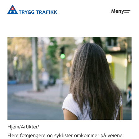
Hopp
Trygg
Meny
til
Trafikk
hovedinnhold
Hjem
/
Artikler
/
Flere fotgjengere og syklister omkommer på veiene