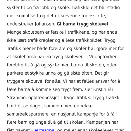
sykler til og fra jobb og skole. Trafikkbildet blir stadig
mer komplisert og det er krevende for oss alle,
understreker Johansen.
Gi barna trygg skolevei
Mange skolebarn er ferske i trafikkene, og har enda
ikke lært trafikkregler og å lese trafikkbildet. Trygg
Trafikk mener både foreldre og skoler bør gjøre mer for
at skolebarna har en trygg skolevei. – Vi oppfordrer
foreldre til å gå og sykle med barna til skolen, eller
parkere et stykke unna og gå siste biten. Det gir
tryggere skolevei for alle. Vi har et felles ansvar for å
lære barna å komme seg trygt frem, sier Kristin Eli
Strømme, opplæringssjef i Trygg Trafikk. Trygg Trafikk
har i disse dager, sammen med en rekke
samarbeidspartnere, en nasjonal kampanje for å få
flere barn og unge til å gå til skolen. Kampanjen har
fått navnet
Hjertesone
og målet er at skoleelever over