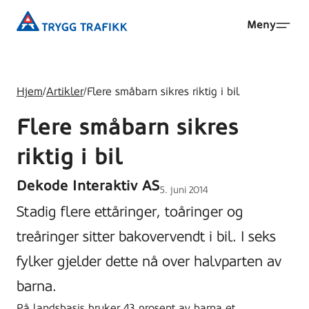
Hopp
Trygg
Meny
til
Trafikk
hovedinnhold
Hjem
/
Artikler
/
Flere småbarn sikres riktig i bil
Flere småbarn sikres
riktig i bil
Dekode Interaktiv AS
Lagt
5. juni 2014
ut
Stadig flere ettåringer, toåringer og
på
treåringer sitter bakovervendt i bil. I seks
fylker gjelder dette nå over halvparten av
barna.
På landsbasis bruker 43 prosent av barna et