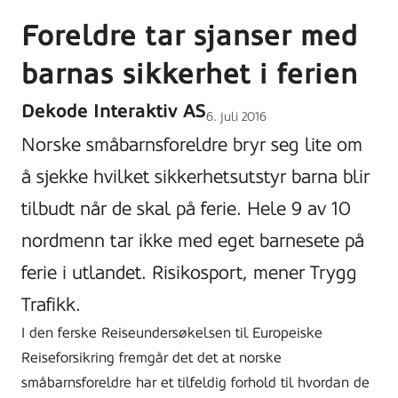
Foreldre tar sjanser med
barnas sikkerhet i ferien
Dekode Interaktiv AS
Lagt
6. juli 2016
ut
Norske småbarnsforeldre bryr seg lite om
på
å sjekke hvilket sikkerhetsutstyr barna blir
tilbudt når de skal på ferie. Hele 9 av 10
nordmenn tar ikke med eget barnesete på
ferie i utlandet. Risikosport, mener Trygg
Trafikk.
I den ferske Reiseundersøkelsen til Europeiske
Reiseforsikring fremgår det det at norske
småbarnsforeldre har et tilfeldig forhold til hvordan de