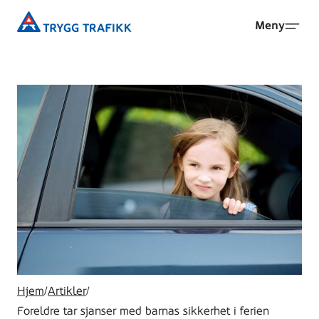
Hopp
Trygg
Meny
til
Trafikk
hovedinnhold
Hjem
/
Artikler
/
Foreldre tar sjanser med barnas sikkerhet i ferien