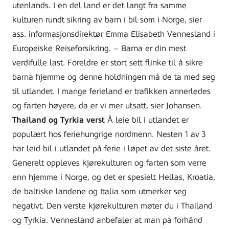
utenlands. I en del land er det langt fra samme
kulturen rundt sikring av barn i bil som i Norge, sier
ass. informasjonsdirektør Emma Elisabeth Vennesland i
Europeiske Reiseforsikring. – Barna er din mest
verdifulle last. Foreldre er stort sett flinke til å sikre
barna hjemme og denne holdningen må de ta med seg
til utlandet. I mange ferieland er trafikken annerledes
og farten høyere, da er vi mer utsatt, sier Johansen.
Thailand og Tyrkia verst
Å leie bil i utlandet er
populært hos feriehungrige nordmenn. Nesten 1 av 3
har leid bil i utlandet på ferie i løpet av det siste året.
Generelt oppleves kjørekulturen og farten som verre
enn hjemme i Norge, og det er spesielt Hellas, Kroatia,
de baltiske landene og Italia som utmerker seg
negativt. Den verste kjørekulturen møter du i Thailand
og Tyrkia. Vennesland anbefaler at man på forhånd