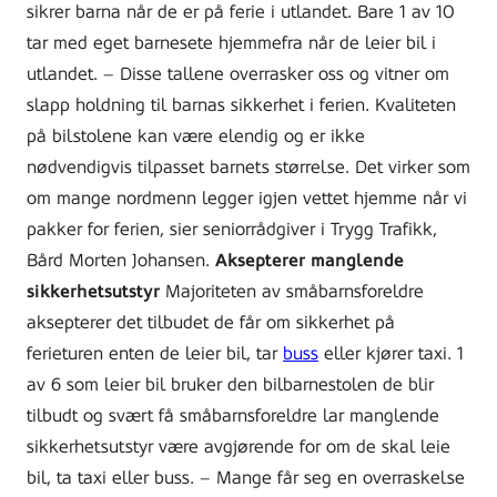
sikrer barna når de er på ferie i utlandet. Bare 1 av 10
tar med eget barnesete hjemmefra når de leier bil i
utlandet. – Disse tallene overrasker oss og vitner om
slapp holdning til barnas sikkerhet i ferien. Kvaliteten
på bilstolene kan være elendig og er ikke
nødvendigvis tilpasset barnets størrelse. Det virker som
om mange nordmenn legger igjen vettet hjemme når vi
pakker for ferien, sier seniorrådgiver i Trygg Trafikk,
Bård Morten Johansen.
Aksepterer manglende
sikkerhetsutstyr
Majoriteten av småbarnsforeldre
aksepterer det tilbudet de får om sikkerhet på
ferieturen enten de leier bil, tar
buss
eller kjører taxi. 1
av 6 som leier bil bruker den bilbarnestolen de blir
tilbudt og svært få småbarnsforeldre lar manglende
sikkerhetsutstyr være avgjørende for om de skal leie
bil, ta taxi eller buss. – Mange får seg en overraskelse