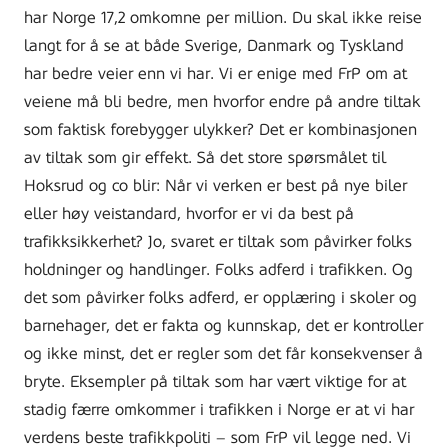
har Norge 17,2 omkomne per million. Du skal ikke reise
langt for å se at både Sverige, Danmark og Tyskland
har bedre veier enn vi har. Vi er enige med FrP om at
veiene må bli bedre, men hvorfor endre på andre tiltak
som faktisk forebygger ulykker? Det er kombinasjonen
av tiltak som gir effekt. Så det store spørsmålet til
Hoksrud og co blir: Når vi verken er best på nye biler
eller høy veistandard, hvorfor er vi da best på
trafikksikkerhet? Jo, svaret er tiltak som påvirker folks
holdninger og handlinger. Folks adferd i trafikken. Og
det som påvirker folks adferd, er opplæring i skoler og
barnehager, det er fakta og kunnskap, det er kontroller
og ikke minst, det er regler som det får konsekvenser å
bryte. Eksempler på tiltak som har vært viktige for at
stadig færre omkommer i trafikken i Norge er at vi har
verdens beste trafikkpoliti – som FrP vil legge ned. Vi