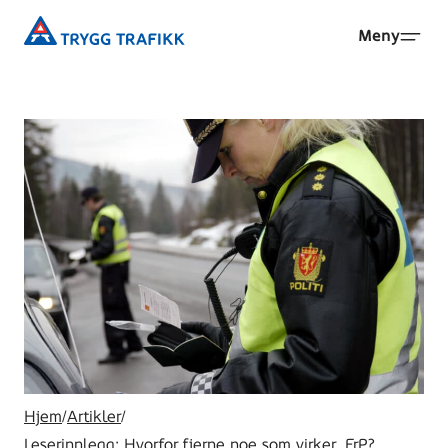
Hopp
Trygg
Meny
til
Trafikk
hovedinnhold
Hjem
/
Artikler
/
Leserinnlegg: Hvorfor fjerne noe som virker, FrP?