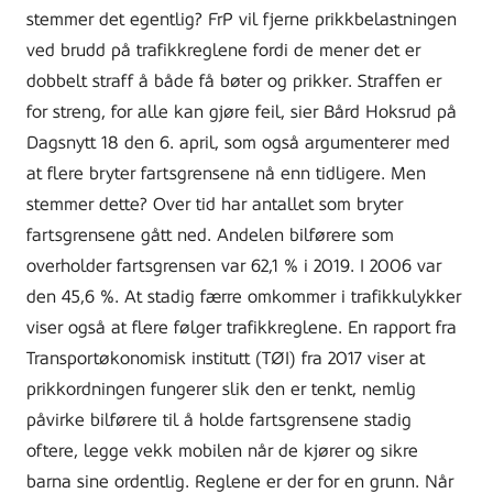
stemmer det egentlig? FrP vil fjerne prikkbelastningen
ved brudd på trafikkreglene fordi de mener det er
dobbelt straff å både få bøter og prikker. Straffen er
for streng, for alle kan gjøre feil, sier Bård Hoksrud på
Dagsnytt 18 den 6. april, som også argumenterer med
at flere bryter fartsgrensene nå enn tidligere. Men
stemmer dette? Over tid har antallet som bryter
fartsgrensene gått ned. Andelen bilførere som
overholder fartsgrensen var 62,1 % i 2019. I 2006 var
den 45,6 %. At stadig færre omkommer i trafikkulykker
viser også at flere følger trafikkreglene. En rapport fra
Transportøkonomisk institutt (TØI) fra 2017 viser at
prikkordningen fungerer slik den er tenkt, nemlig
påvirke bilførere til å holde fartsgrensene stadig
oftere, legge vekk mobilen når de kjører og sikre
barna sine ordentlig. Reglene er der for en grunn. Når