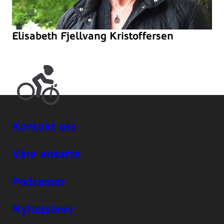
Elisabeth Fjellvang Kristoffersen
Kontakt oss
Våre ansatte
Podcaster
Nyhetsbrev