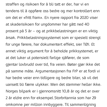
straffen og risikoen for å bli tatt er der, har vi en
tendens til å oppføre oss bedre og mer kontrollert enn
om det er «fritt fram». En nyere rapport fra 2020 viser
at skaderisikoen for ungdommer har gått ned 40
prosent på 5 år – og at prikkbelastningen er en viktig
årsak. Prikkbelastningssystemet som er spesielt strengt
for unge førere, har dokumentert effekt, sier TØI. Et
annet viktig argument for å beholde prikksystemet, er
at det luker ut potensielt farlige sjåfører, de som
gjentar lovbrudd over tid, fra veien. Bøter gjør ikke det
på samme måte. Argumentasjonen fra FrP er at fordi vi
har bedre veier enn tidligere og bedre biler, så vil det
uansett bli færre ulykker. Men det stemmer heller ikke.
Norges bilpark er i gjennomsnitt 10,8 år og det er over
2 år eldre enn for eksempel Storbritannia som har 29
omkomne per million innbyggere. Til sammenligning