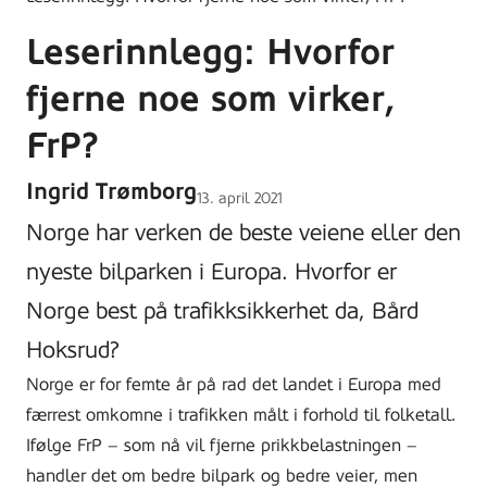
Leserinnlegg: Hvorfor
fjerne noe som virker,
FrP?
Ingrid Trømborg
Lagt
13. april 2021
ut
Norge har verken de beste veiene eller den
på
nyeste bilparken i Europa. Hvorfor er
Norge best på trafikksikkerhet da, Bård
Hoksrud?
Norge er for femte år på rad det landet i Europa med
færrest omkomne i trafikken målt i forhold til folketall.
Ifølge FrP – som nå vil fjerne prikkbelastningen –
handler det om bedre bilpark og bedre veier, men