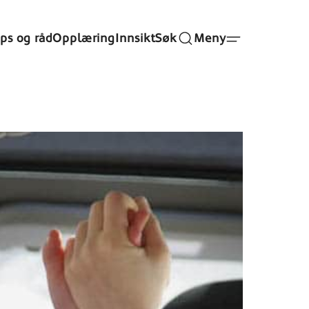
ips og råd
Opplæring
Innsikt
Søk
Meny