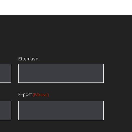
Etternavn
E-post
(Påkrevd)