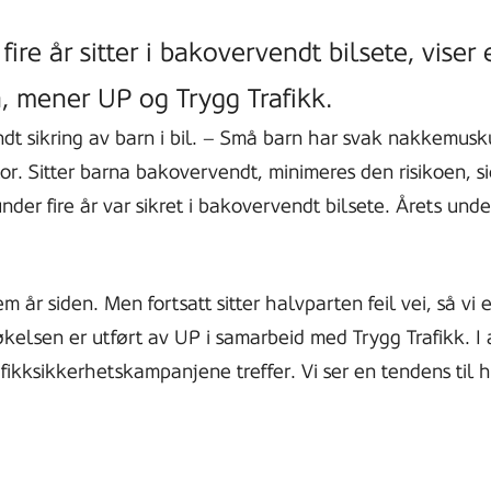
re år sitter i bakovervendt bilsete, viser 
å, mener UP og Trygg Trafikk.
ndt sikring av barn i bil. – Små barn har svak nakkemusk
or. Sitter barna bakovervendt, minimeres den risikoen, si
der fire år var sikret i bakovervendt bilsete. Årets under
em år siden. Men fortsatt sitter halvparten feil vei, så vi e
lsen er utført av UP i samarbeid med Trygg Trafikk. I al
ikksikkerhetskampanjene treffer. Vi ser en tendens til h