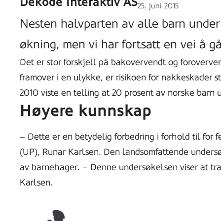
Dekode Interaktiv AS
Lagt
25. juni 2015
ut
Nesten halvparten av alle barn under fi
på
økning, men vi har fortsatt en vei å g
Det er stor forskjell på bakovervendt og foroverve
framover i en ulykke, er risikoen for nakkeskader st
2010 viste en telling at 20 prosent av norske barn un
Høyere kunnskap
– Dette er en betydelig forbedring i forhold til for f
(UP), Runar Karlsen. Den landsomfattende undersøke
av barnehager. – Denne undersøkelsen viser at traf
Karlsen.