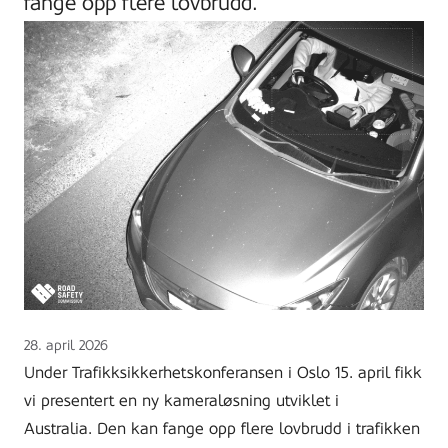
fange opp flere lovbrudd.
Lagt
28. april 2026
ut
Under Trafikksikkerhetskonferansen i Oslo 15. april fikk
på
vi presentert en ny kameraløsning utviklet i
Australia. Den kan fange opp flere lovbrudd i trafikken