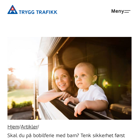
Hopp
Trygg
Meny
til
Trafikk
hovedinnhold
Hjem
/
Artikler
/
Skal du på bobilferie med barn? Tenk sikkerhet først