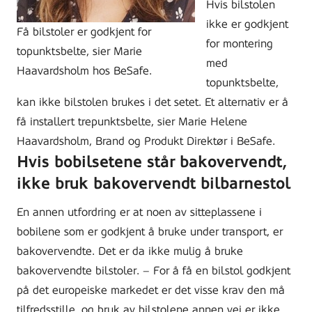
Hvis bilstolen
ikke er godkjent
Få bilstoler er godkjent for
for montering
topunktsbelte, sier Marie
med
Haavardsholm hos BeSafe.
topunktsbelte,
kan ikke bilstolen brukes i det setet. Et alternativ er å
få installert trepunktsbelte, sier Marie Helene
Haavardsholm, Brand og Produkt Direktør i BeSafe.
Hvis bobilsetene står bakovervendt,
ikke bruk bakovervendt bilbarnestol
En annen utfordring er at noen av sitteplassene i
bobilene som er godkjent å bruke under transport, er
bakovervendte. Det er da ikke mulig å bruke
bakovervendte bilstoler. – For å få en bilstol godkjent
på det europeiske markedet er det visse krav den må
tilfredsstille, og bruk av bilstolene annen vei er ikke