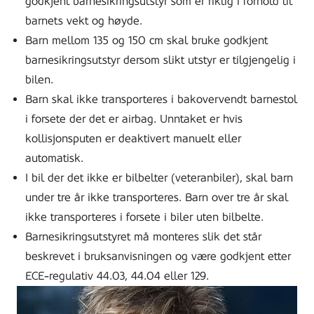
godkjent barnesikringsutstyr som er riktig i forhold til
barnets vekt og høyde.
Barn mellom 135 og 150 cm skal bruke godkjent
barnesikringsutstyr dersom slikt utstyr er tilgjengelig i
bilen.
Barn skal ikke transporteres i bakovervendt barnestol
i forsete der det er airbag. Unntaket er hvis
kollisjonsputen er deaktivert manuelt eller
automatisk.
I bil der det ikke er bilbelter (veteranbiler), skal barn
under tre år ikke transporteres. Barn over tre år skal
ikke transporteres i forsete i biler uten bilbelte.
Barnesikringsutstyret må monteres slik det står
beskrevet i bruksanvisningen og være godkjent etter
ECE-regulativ 44.03, 44.04 eller 129.