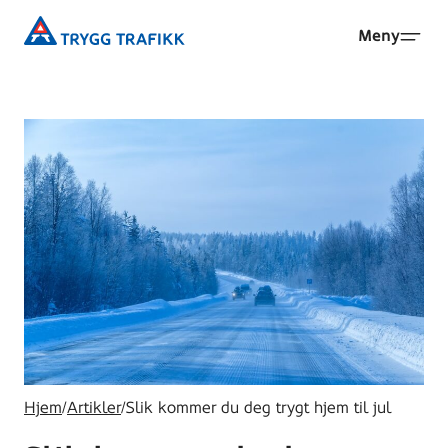
Hopp
Trygg
Meny
til
Trafikk
hovedinnhold
Hjem
/
Artikler
/
Slik kommer du deg trygt hjem til jul