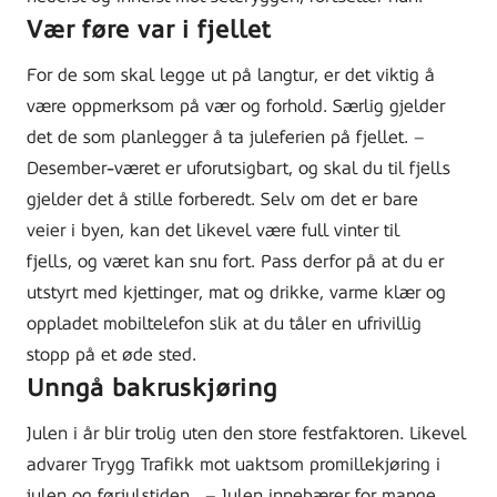
Vær
føre var i fjellet
For de som skal legge ut på langtur, er det viktig å
være oppmerksom på vær og forhold.
Særlig gjelder
det de som planlegger å ta juleferien på fjellet.
–
Desember-været er uforutsigbart, og skal
du
til fjells
gjelder det å
stille forberedt
.
Selv om det er bar
e
veier
i byen, kan det likevel være full vinter til
fjells,
og været kan snu fort.
Pass derfor på at du
er
utstyrt
med kjetting
er
,
mat
og drikke
, varme klær og
oppladet mobiltelefon slik at du tåler en ufrivillig
stopp
på et øde sted
.
Unngå bakruskjøring
Julen i år blir trolig uten den store festfaktoren. Likevel
advarer Trygg Trafikk mot uaktsom promillekjøring i
julen og førjulstiden.
– Julen innebærer for mange