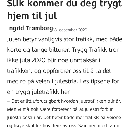
Slik kommer du deg trygt
hjem til jul
Ingrid Trømborg
Lagt
18. desember 2020
ut
Julen betyr vanligvis stor trafikk, med både
på
korte og lange bilturer. Trygg Trafikk tror
ikke jula 2020 blir noe unntaksår i
trafikken, og oppfordrer oss til å ta det
med ro på veien i julestria. Les tipsene for
en trygg juletrafikk her.
– Det er litt uforutsigbart hvordan juletrafikken blir år.
Men vi må nok være forberedt på at julestri forblir
julestri også i år.
Det betyr både
mer
trafikk på veiene
og høye skuldre
hos flere av oss. Sammen med faren