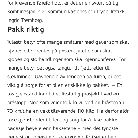
for krevende føreforhold, er det er en svært dårlig
kombinasjon, sier kommunikasjonssjef i Trygg Trafikk,
Ingrid Trømborg.
Pakk riktig
Julestri betyr
ofte mange småturer med
gaver som skal
kjøpes eller hentes på posten, juletre som skal
kjøpes
og storhandlinger som skal gjennomføres.
F
or
mange betyr det også langtur til fjells eller til
slektninger.
Uavhengig av lengde
n
på turen,
er det
viktig å sørge for at bilen er skikkelig pakket.
– En
løs
gjenstand
kan bli et livsfarlig prosjektil ved en
bråstopp. Noe som veier
to
kilo
vil ved
en
bråstopp i
70 km/t ha en vekt tilsvarende 110 kilo. Ha derfor aldri
løse gjenstander
i bilen, og sørg for å ikke pakke
bagasje høyere enn baksetene – med det tyngste
nederst og innerst mot seterygge
n
,
fortsetter
hun.