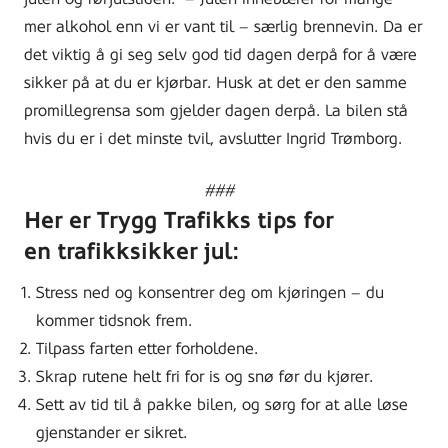
mer alkohol enn vi er vant
til
– særlig brennevin
. Da er
det viktig å gi seg selv god tid dagen derpå for å være
sikker på at du er kjørbar. Husk at det er den samme
promille
grensa
som gjelder dagen derpå.
La bilen stå
hvis du er i det minste tvil,
avslutter Ingrid Trømborg
.
###
Her er Trygg Trafikks
tips
for
en
trafikksikker jul:
Stress ned og konsentrer deg om kjøringen – du
kommer tidsnok frem
.
Tilpass farten etter forholdene
.
Skrap rutene helt fri for is og snø før du kjører
.
Sett av tid til å pakke bilen, og sørg for at alle løse
gjenstander er sikret
.