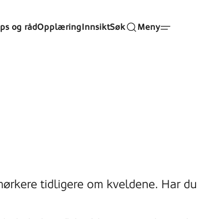
ips og råd
Opplæring
Innsikt
Søk
Meny
 mørkere tidligere om kveldene. Har du