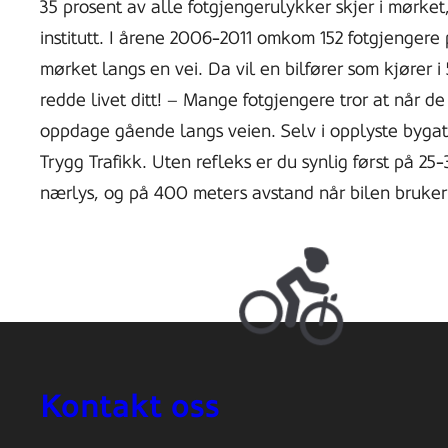
35 prosent av alle fotgjengerulykker skjer i mørket
institutt. I årene 2006-2011 omkom 152 fotgjengere p
mørket langs en vei. Da vil en bilfører som kjører 
redde livet ditt! – Mange fotgjengere tror at når d
oppdage gående langs veien. Selv i opplyste bygate
Trygg Trafikk. Uten refleks er du synlig først på 2
nærlys, og på 400 meters avstand når bilen bruker 
Kontakt oss