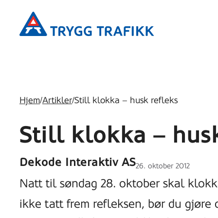
Hopp
Trygg
til
Trafikk
hovedinnhold
Hjem
/
Artikler
/
Still klokka – husk refleks
Still klokka – hus
Dekode Interaktiv AS
Lagt
26. oktober 2012
ut
Natt til søndag 28. oktober skal klokk
på
ikke tatt frem refleksen, bør du gjøre 