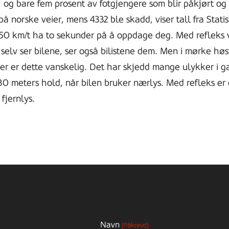
, og bare fem prosent av fotgjengere som blir påkjørt og
å norske veier, mens 4332 ble skadd, viser tall fra Statis
i 50 km/t ha to sekunder på å oppdage deg. Med refleks v
e selv ser bilene, ser også bilistene dem. Men i mørke h
r er dette vanskelig. Det har skjedd mange ulykker i gan
5-30 meters hold, når bilen bruker nærlys. Med refleks er
fjernlys.
Navn
(Påkrevd)