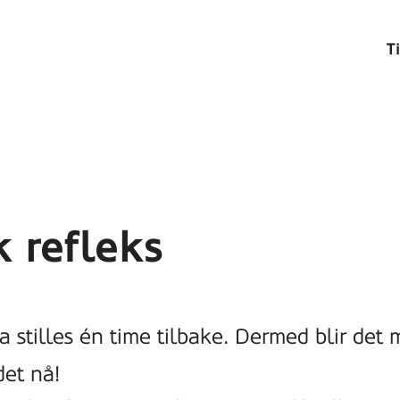
T
k refleks
a stilles én time tilbake. Dermed blir det
det nå!