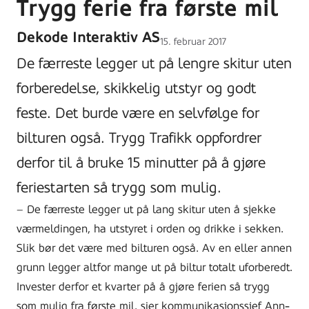
Trygg ferie fra første mil
Dekode Interaktiv AS
Lagt
15. februar 2017
ut
De færreste legger ut på lengre skitur uten
på
forberedelse, skikkelig utstyr og godt
feste. Det burde være en selvfølge for
bilturen også. Trygg Trafikk oppfordrer
derfor til å bruke 15 minutter på å gjøre
feriestarten så trygg som mulig.
– De færreste legger ut på lang skitur uten å sjekke
værmeldingen, ha utstyret i orden og drikke i sekken.
Slik bør det være med bilturen også. Av en eller annen
grunn legger altfor mange ut på biltur totalt uforberedt.
Invester derfor et kvarter på å gjøre ferien så trygg
som mulig fra første mil, sier kommunikasjonssjef Ann-