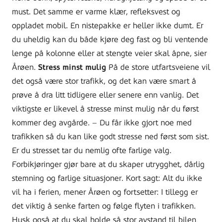
must. Det samme er varme klær, refleksvest og
oppladet mobil. En nistepakke er heller ikke dumt. Er
du uheldig kan du både kjøre deg fast og bli ventende
lenge på kolonne eller at stengte veier skal åpne, sier
Årøen.
Stress minst mulig
På de store utfartsveiene vil
det også være stor trafikk, og det kan være smart å
prøve å dra litt tidligere eller senere enn vanlig. Det
viktigste er likevel å stresse minst mulig når du først
kommer deg avgårde. – Du får ikke gjort noe med
trafikken så du kan like godt stresse ned først som sist.
Er du stresset tar du nemlig ofte farlige valg.
Forbikjøringer gjør bare at du skaper utrygghet, dårlig
stemning og farlige situasjoner. Kort sagt: Alt du ikke
vil ha i ferien, mener Årøen og fortsetter: I tillegg er
det viktig å senke farten og følge flyten i trafikken.
Husk også at du skal holde så stor avstand til bilen