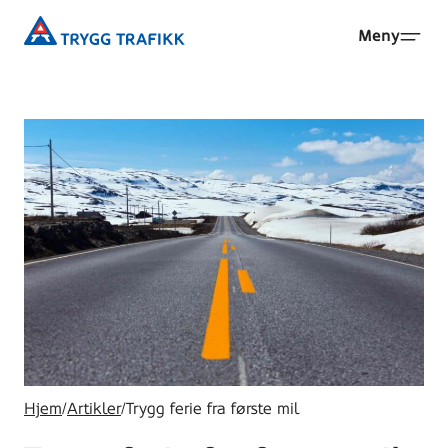
Hopp
Trygg
Meny
til
Trafikk
hovedinnhold
Hjem
/
Artikler
/
Trygg ferie fra første mil