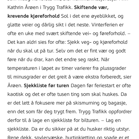
Kathrin Årøen i Trygg Trafikk.
Skiftende vær,
krevende kjøreforhold
Sol i det ene øyeblikket, og
glatte veier og dårlig sikt i det neste. Vinterferien er
ofte en uke med svært skiftende vei- og føreforhold. –
Det kan aldri sies for ofte: Sjekk veg- og kjøreforhold
når du skal ut på tur. Selv om det er fint vær og godt
føre når du drar, kan det endre seg raskt. Når
temperaturen i løpet av timer varierer fra plussgrader
til minusgrader er det greit å være ekstra forberedt, sier
Årøen.
Sjekkliste før turen
Dagen før feriestart er ofte
kaotisk og det er ofte tusen ting som skal huskes. Da
er det lett å fokusere mer på skismurning og bagasje,
enn det som får deg trygt frem. Trygg Trafikk oppfordrer
derfor til å lage en sjekkliste for bilturen. – Lag en
sjekkliste. Da er du sikker på at du husker riktig utstyr.
Rene dekk, spylervæske, hurtigkjetting og spade er et