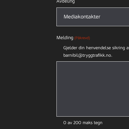
Avdeling
Melding
(Påkrevd)
Gjelder din henvendelse sikring a
barnibil@tryggtrafikk.no.
0 av 200 maks tegn