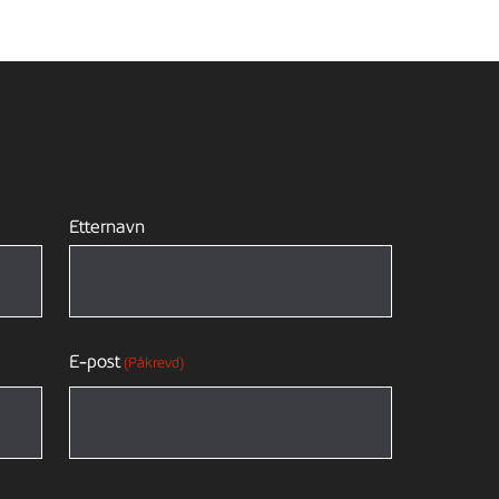
Etternavn
E-post
(Påkrevd)