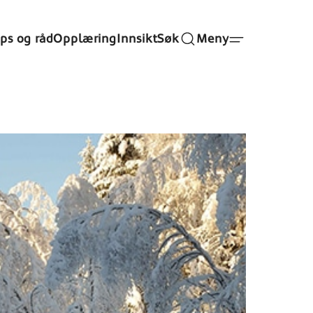
ips og råd
Opplæring
Innsikt
Søk
Meny