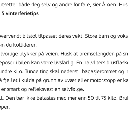
utsetter både deg selv og andre for fare, sier Årøen. Hu
.
5 vinterferietips
overvendt bilstol tilpasset deres vekt. Store barn og vok
om du kolliderer.
lvorlige ulykker på veien. Husk at bremselengden på snø
oser i bilen kan være livsfarlig. En halvliters brusflask
 hundre kilo. Tunge ting skal nederst i bagasjerommet og 
å fjellet i kulda på grunn av uvær eller motorstopp er kal
er smart og refleksvest en selvfølge.
l. Den bør ikke belastes med mer enn 50 til 75 kilo. Bru
pper.