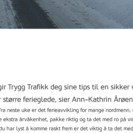
r Trygg Trafikk deg sine tips til en sikker v
 større ferieglede, sier Ann-Kathrin Årøen 
 Fra neste uke er det ferieavvikling for mange nordmenn, 
se ekstra årvåkenhet, pakke riktig og ta det med ro på vin
u har lyst å komme raskt frem er det viktig å ta det med 