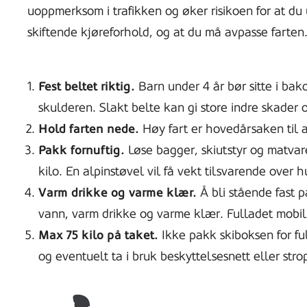
uoppmerksom i trafikken og øker risikoen for at du 
skiftende kjøreforhold, og at du må avpasse farten
Fest beltet riktig.
Barn under 4 år bør sitte i bak
skulderen. Slakt belte kan gi store indre skader 
Hold farten nede.
Høy fart er hovedårsaken til a
Pakk fornuftig.
Løse bagger, skiutstyr og matvarep
kilo. En alpinstøvel vil få vekt tilsvarende over
Varm drikke og varme klær.
Å bli stående fast p
vann, varm drikke og varme klær. Fulladet mobil 
Max 75 kilo på taket.
Ikke pakk skiboksen for ful
og eventuelt ta i bruk beskyttelsesnett eller stro