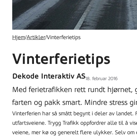
Hjem
/
Artikler
/
Vinterferietips
Vinterferietips
Dekode Interaktiv AS
Lagt
18. februar 2016
ut
Med ferietrafikken rett rundt hjørnet, gi
på
farten og pakk smart. Mindre stress gir
Vinterferien har så smått begynt i deler av landet.
utfartsveiene. Trygg Trafikk oppfordrer alle til å vi
veiene, mer kø og generelt flere ulykker. Selv om d