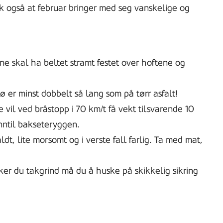
sk også at februar bringer med seg vanskelige og
sne skal ha beltet stramt festet over hoftene og
 er minst dobbelt så lang som på tørr asfalt!
e vil ved bråstopp i 70 km/t få vekt tilsvarende 10
inntil bakseteryggen.
dt, lite morsomt og i verste fall farlig. Ta med mat,
ker du takgrind må du å huske på skikkelig sikring