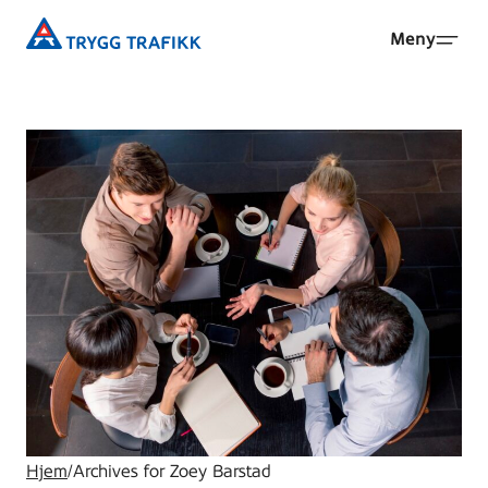
Hopp
Trygg
Meny
til
Trafikk
hovedinnhold
Hjem
/
Archives for Zoey Barstad