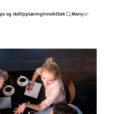
ips og råd
Opplæring
Innsikt
Søk
Meny