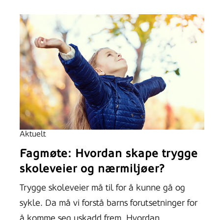
Aktuelt
Fagmøte: Hvordan skape trygge
skoleveier og nærmiljøer?
Trygge skoleveier må til for å kunne gå og
sykle. Da må vi forstå barns forutsetninger for
å komme seg uskadd frem. Hvordan…