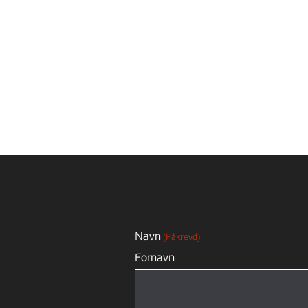
Navn
(Påkrevd)
Fornavn