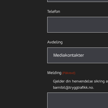
Telefon
Avdeling
Melding
(Påkrevd)
Gjelder din henvendelse sikring a
barnibil@tryggtrafikk.no.