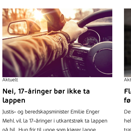
Aktuelt
Akt
Nei, 17-åringer bør ikke ta
Fl
lappen
fø
Justis- og beredskapsminister Emilie Enger
Det
Mehl vil la 17-åringer i utkantstrøk ta lappen
hel
på bil. Hun frir til unge som kjører lange
tr