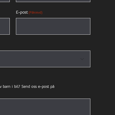
E-post
(Påkrevd)
v barn i bil? Send oss e-post på