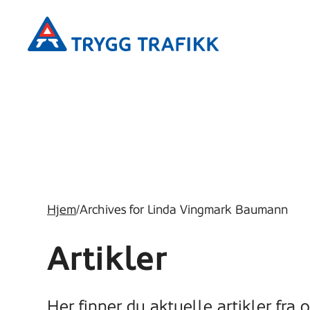
Hopp
Trygg
til
Trafikk
hovedinnhold
Hjem
/
Archives for Linda Vingmark Baumann
Artikler
Her finner du aktuelle artikler fra 