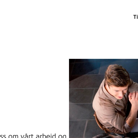
T
oss om vårt arbeid og