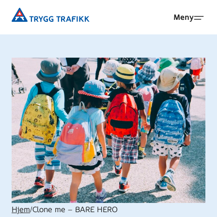
Hopp
Trygg
Meny
til
Trafikk
hovedinnhold
Hjem
/
Clone me – BARE HERO