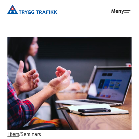
Hopp
Trygg
Meny
til
Trafikk
hovedinnhold
Hjem
/
Seminars