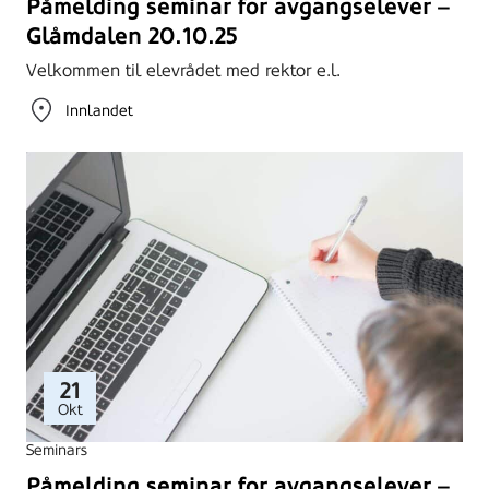
Påmelding seminar for avgangselever –
Glåmdalen 20.10.25
Velkommen til elevrådet med rektor e.l.
Innlandet
21
Okt
Seminars
Påmelding seminar for avgangselever –