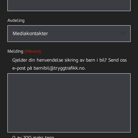
Avdeling
Melding
(Påkrevd)
Gjelder din henvendelse sikring av barn i bil? Send oss
e-post på barnibil@tryggtrafikk.no.
0 av 200 maks tegn