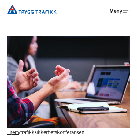
Hopp
Trygg
Meny
til
Trafikk
hovedinnhold
Hjem
/
trafikksikkerhetskonferansen