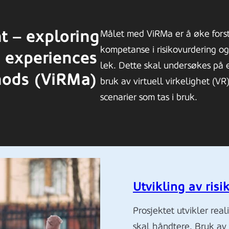
t – exploring
Målet med ViRMa er å øke forst
kompetanse i risikovurdering og
k experiences
lek. Dette skal undersøkes på e
hods (ViRMa)
bruk av virtuell virkelighet (VR)
scenarier som tas i bruk.
Utvikling av ris
Prosjektet utvikler real
skal håndtere. Bruk av V