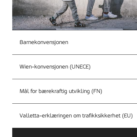
her
son
wearing
casual
Barnekonvensjonen
clothes:
striped
hoodie,
Wien-konvensjonen (UNECE)
t-
shirt
Mål for bærekraftig utvikling (FN)
and
and
pants
Valletta-erklæringen om trafikksikkerhet (EU)
posing
against