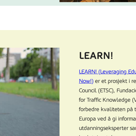
positive
resultater.
LEARN!
LEARN! (Leveraging Ed
Now!)
er et prosjekt i 
Council (ETSC), Funda
for Traffic Knowledge (
forbedre kvaliteten på 
Europa ved å gi informas
utdanningseksperter sam