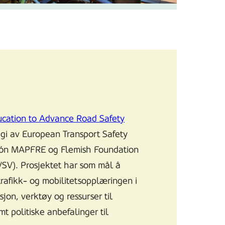
ucation to Advance
Road Safety
regi av European Transport Safety
ción MAPFRE og Flemish Foundation
VSV). Prosjektet har som mål å
trafikk- og mobilitetsopplæringen i
jon, verktøy og ressurser til
t politiske anbefalinger til