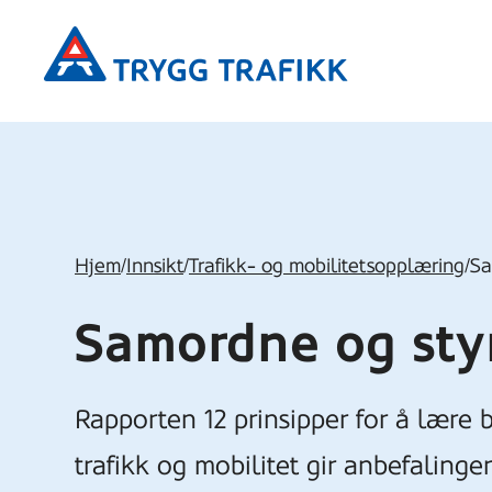
Hopp
Trygg
til
Trafikk
hovedinnhold
Hjem
/
Innsikt
/
Trafikk- og mobilitetsopplæring
/
Sa
Samordne og sty
Rapporten 12 prinsipper for å lære
trafikk og mobilitet gir anbefaling