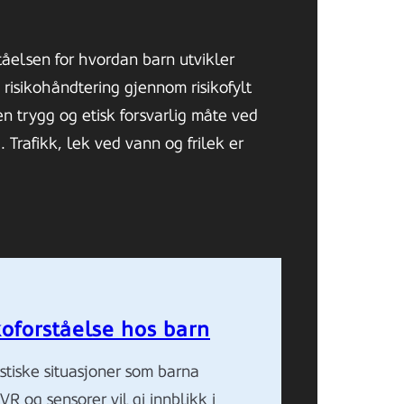
åelsen for hvordan barn utvikler
 risikohåndtering gjennom risikofylt
n trygg og etisk forsvarlig måte ved
. Trafikk, lek ved vann og frilek er
ikoforståelse hos barn
istiske situasjoner som barna
R og sensorer vil gi innblikk i