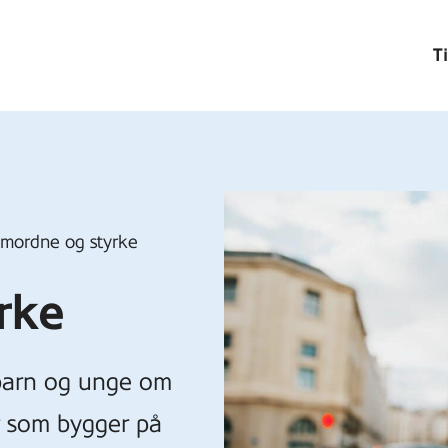
T
mordne og styrke
rke
 barn og unge om
er som bygger på