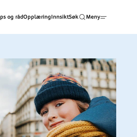
ips og råd
Opplæring
Innsikt
Søk
Meny