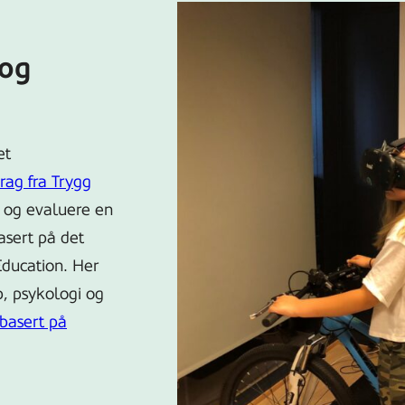
 og
et
rag fra Trygg
t og evaluere en
Forskning
asert på det
viser
Education. Her
at
p, psykologi og
en
 basert på
ny
opplæringsmodell
gir