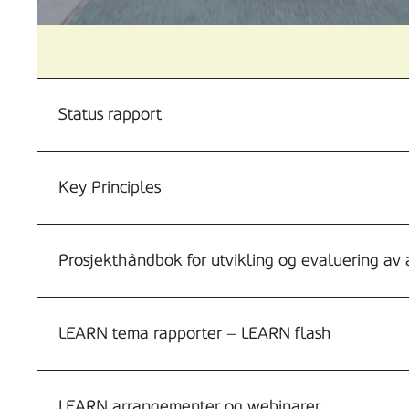
on
electric
scooter.
Legs
Status rapport
on
an
electric
Key Principles
scooter.
Electric
scooter
Prosjekthåndbok for utvikling og evaluering av 
close
up.
LEARN tema rapporter – LEARN flash
Renewable
energy
transport
LEARN arrangementer og webinarer